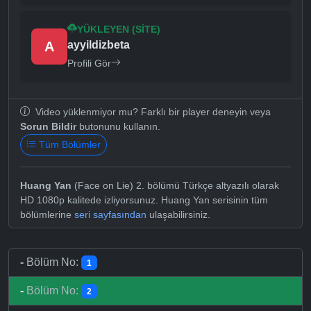
YÜKLEYEN (SITE)
A
ayyildizbeta
Profili Gör
Video yüklenmiyor mu? Farklı bir player deneyin veya
Sorun Bildir
butonunu kullanın.
Tüm Bölümler
Huang Yan
(Face on Lie) 2. bölümü Türkçe altyazılı olarak
HD 1080p kalitede izliyorsunuz. Huang Yan serisinin tüm
bölümlerine
seri sayfasından
ulaşabilirsiniz.
-
Bölüm No:
1
-
Bölüm No:
2