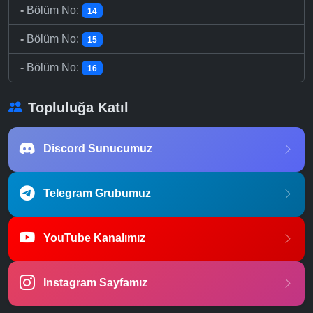
-
Bölüm No:
14
-
Bölüm No:
15
-
Bölüm No:
16
Topluluğa Katıl
Discord Sunucumuz
Telegram Grubumuz
YouTube Kanalımız
Instagram Sayfamız