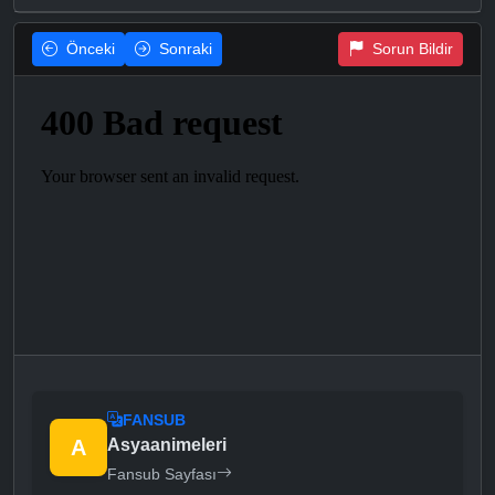
Önceki
Sonraki
Sorun Bildir
FANSUB
A
Asyaanimeleri
Fansub Sayfası