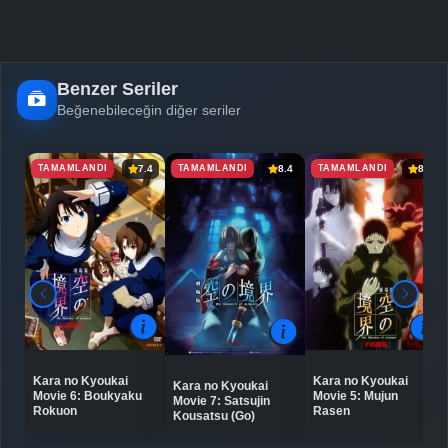
Benzer Seriler
Beğenebileceğin diğer seriler
TAMAMLANDI
TAMAMLANDI
TAMAMLANDI
7.4
8.4
8.5
Kara no Kyoukai
Kara no Kyoukai
Kara no Kyoukai
Movie 6: Boukyaku
Movie 5: Mujun
Movie 7: Satsujin
Rokuon
Rasen
Kousatsu (Go)