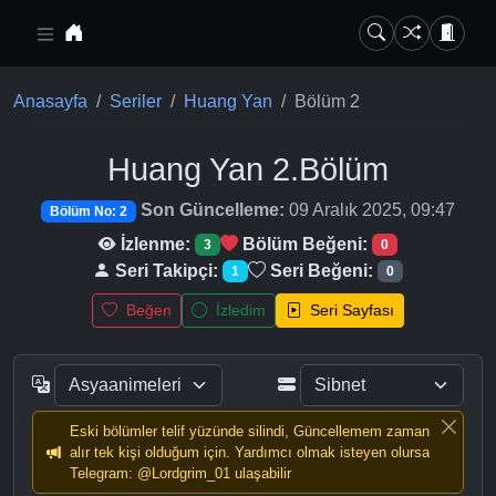
Ana içeriğe geç
Anasayfa
Seriler
Huang Yan
Bölüm 2
Huang Yan
2.Bölüm
Son Güncelleme:
09 Aralık 2025, 09:47
Bölüm No: 2
İzlenme:
Bölüm Beğeni:
3
0
Seri Takipçi:
Seri Beğeni:
1
0
Beğen
İzledim
Seri Sayfası
Eski bölümler telif yüzünde silindi, Güncellemem zaman
alır tek kişi olduğum için. Yardımcı olmak isteyen olursa
Telegram: @Lordgrim_01 ulaşabilir