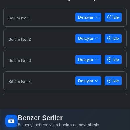
Detaylar
İzle
Bölüm No: 1
Detaylar
İzle
Bölüm No: 2
Detaylar
İzle
Bölüm No: 3
Detaylar
İzle
Bölüm No: 4
Detaylar
İzle
Bölüm No: 5
Benzer Seriler
Detaylar
İzle
Bölüm No: 6
Bu seriyi beğendiysen bunları da sevebilirsin