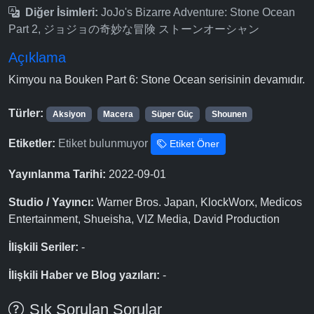
Diğer İsimleri:
JoJo's Bizarre Adventure: Stone Ocean
Part 2, ジョジョの奇妙な冒険 ストーンオーシャン
Açıklama
Kimyou na Bouken Part 6: Stone Ocean serisinin devamıdır.
Türler:
Aksiyon
Macera
Süper Güç
Shounen
Etiketler:
Etiket bulunmuyor
Etiket Öner
Yayınlanma Tarihi:
2022-09-01
Studio / Yayıncı:
Warner Bros. Japan, KlockWorx, Medicos
Entertainment, Shueisha, VIZ Media, David Production
İlişkili Seriler:
-
İlişkili Haber ve Blog yazıları:
-
Sık Sorulan Sorular