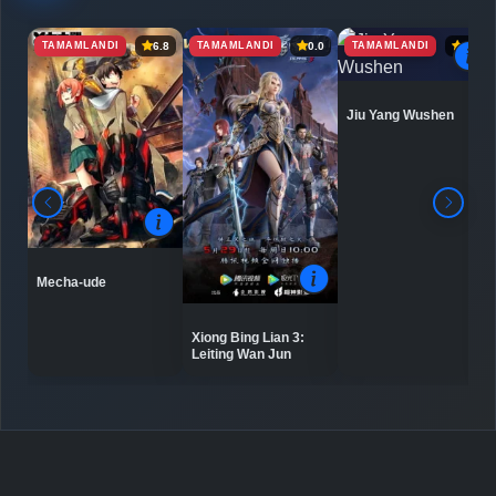
TAMAMLANDI
TAMAMLANDI
TAMAMLANDI
6.8
0.0
6.9
Detaylar
İzle
Bölüm No: 7
Jiu Yang Wushen
Detaylar
İzle
Bölüm No: 8
Detaylar
İzle
Bölüm No: 9
Mecha-ude
Detaylar
İzle
Bölüm No: 10
Xiong Bing Lian 3:
Leiting Wan Jun
Detaylar
İzle
Bölüm No: 11
Detaylar
İzle
Bölüm No: 12