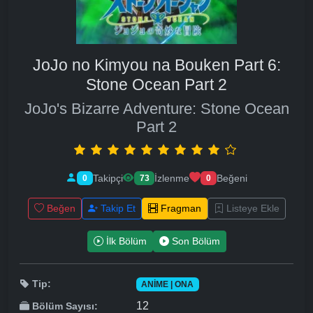
JoJo no Kimyou na Bouken Part 6:
Stone Ocean Part 2
JoJo's Bizarre Adventure: Stone Ocean
Part 2
Takipçi
İzlenme
Beğeni
0
73
0
Beğen
Takip Et
Fragman
Listeye Ekle
İlk Bölüm
Son Bölüm
Tip:
ANIME | ONA
12
Bölüm Sayısı: