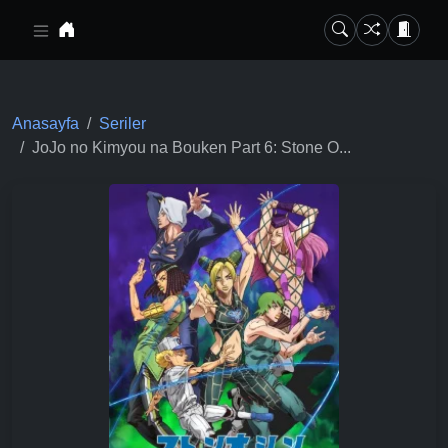
Ana içeriğe geç
Anasayfa
Seriler
JoJo no Kimyou na Bouken Part 6: Stone O...