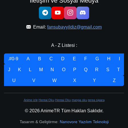
İletişim ve Sosyal Medya
Email:
fansubayyildiz@gmail.com
A - Z Listesi :
.#0-9
A
B
C
D
E
F
G
H
I
J
K
L
M
N
O
P
Q
R
S
T
U
V
W
X
Y
Z
Anime izle
Hentai Oku
Hentai Oku
manga oku
terea sigara
© 2026 AnimeTR Tüm Hakları Saklıdır.
Tasarım & Geliştirme:
Nanovore Yazılım Teknoloji