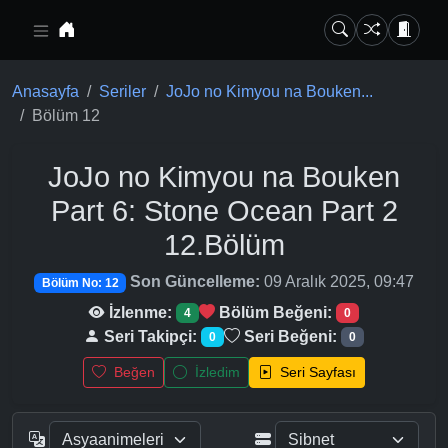
Ana içeriğe geç
Anasayfa
Seriler
JoJo no Kimyou na Bouken...
Bölüm 12
JoJo no Kimyou na Bouken
Part 6: Stone Ocean Part 2
12.Bölüm
Son Güncelleme:
09 Aralık 2025, 09:47
Bölüm No: 12
İzlenme:
Bölüm Beğeni:
4
0
Seri Takipçi:
Seri Beğeni:
0
0
Beğen
İzledim
Seri Sayfası