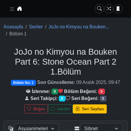
Ana içeriğe geç
Anasayfa
Seriler
JoJo no Kimyou na Bouken...
Bölüm 1
JoJo no Kimyou na Bouken
Part 6: Stone Ocean Part 2
1.Bölüm
Son Güncelleme:
09 Aralık 2025, 09:47
Bölüm No: 1
İzlenme:
Bölüm Beğeni:
8
0
Seri Takipçi:
Seri Beğeni:
0
0
Beğen
İzledim
Seri Sayfası