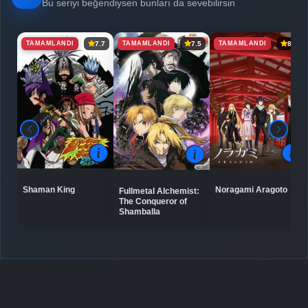
Bölüm No: 6
Bu seriyi beğendiysen bunları da sevebilirsin
TAMAMLANDI
TAMAMLANDI
TAMAMLANDI
7.7
7.5
8.1
Detaylar
İzle
Bölüm No: 7
Detaylar
İzle
Bölüm No: 8
Shaman King
Noragami Aragoto
Fullmetal Alchemist:
The Conqueror of
Shamballa