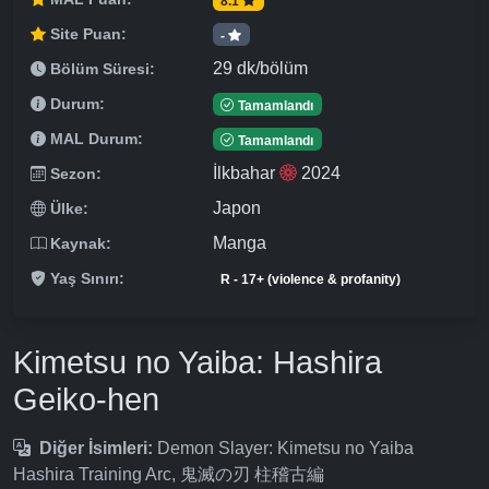
8.1
Site Puan:
-
29 dk/bölüm
Bölüm Süresi:
Durum:
Tamamlandı
MAL Durum:
Tamamlandı
İlkbahar
2024
Sezon:
Japon
Ülke:
Manga
Kaynak:
Yaş Sınırı:
R - 17+ (violence & profanity)
Kimetsu no Yaiba: Hashira
Geiko-hen
Diğer İsimleri:
Demon Slayer: Kimetsu no Yaiba
Hashira Training Arc, 鬼滅の刃 柱稽古編