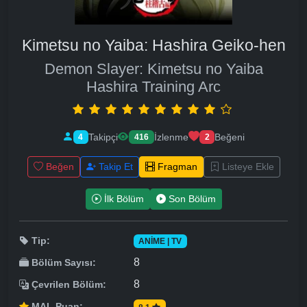
Kimetsu no Yaiba: Hashira Geiko-hen
Demon Slayer: Kimetsu no Yaiba
Hashira Training Arc
Takipçi
İzlenme
Beğeni
4
416
2
Beğen
Takip Et
Fragman
Listeye Ekle
İlk Bölüm
Son Bölüm
Tip:
ANIME | TV
8
Bölüm Sayısı:
8
Çevrilen Bölüm:
MAL Puan: