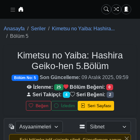
Ana içeriğe geç
Anasayfa
Seriler
Kimetsu no Yaiba: Hashira...
Bölüm 5
Kimetsu no Yaiba: Hashira
Geiko-hen
5.Bölüm
Son Güncelleme:
09 Aralık 2025, 09:59
Bölüm No: 5
İzlenme:
Bölüm Beğeni:
25
0
Seri Takipçi:
Seri Beğeni:
4
2
Beğen
İzledim
Seri Sayfası
Eski bölümler telif yüzünde silindi, Güncellemem zaman