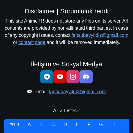
Disclaimer | Sorumluluk reddi
This site AnimeTR does not store any files on its server. All
contents are provided by non-affiliated third parties. In case
of any copyright issues, contact
fansubayyildiz@gmail.com
or
contact page
and it will be removed immediately.
İletişim ve Sosyal Medya
Email:
fansubayyildiz@gmail.com
A - Z Listesi :
.#0-9
A
B
C
D
E
F
G
H
I