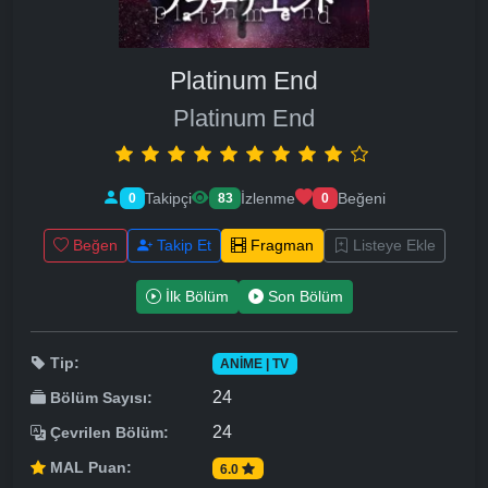
Platinum End
Platinum End
Takipçi
İzlenme
Beğeni
0
83
0
Beğen
Takip Et
Fragman
Listeye Ekle
İlk Bölüm
Son Bölüm
Tip:
ANIME | TV
24
Bölüm Sayısı:
24
Çevrilen Bölüm:
MAL Puan:
6.0