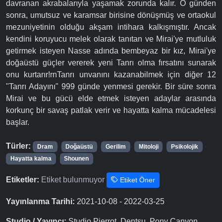
davranan akrabalarıyla yaşamak zorunda kalır. O günden
sonra, umutsuz ve karamsar birisine dönüşmüş ve ortaokul
mezuniyetinin olduğu akşam intihara kalkışmıştır. Ancak
kendini koruyucu melek olarak tanıtan ve Mirai'ye mutluluk
getirmek isteyen Nasse adında bembeyaz bir kız, Mirai'ye
doğaüstü güçler vererek yeni Tanrı olma fırsatını sunarak
onu kurtarır!rnTanrı unvanını kazanabilmek için diğer 12
"Tanrı Adayını" 999 günde yenmesi gerekir. Bir süre sonra
Mirai ve bu gücü elde etmek isteyen adaylar arasında
korkunç bir savaş patlak verir ve hayatta kalma mücadelesi
başlar.
Türler:
Dram
Doğaüstü
Gerilim
Mitoloji
Psikolojik
Hayatta kalma
Shounen
Etiketler:
Etiket bulunmuyor
Etiket Öner
Yayınlanma Tarihi:
2021-10-08 - 2022-03-25
Studio / Yayıncı:
Studio Pierrot, Dentsu, Pony Canyon,