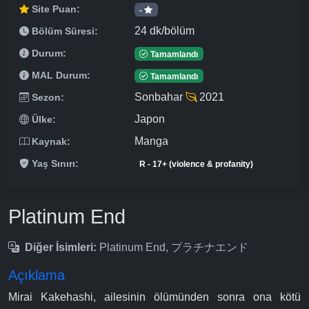
Site Puan:
-
24 dk/bölüm
Bölüm Süresi:
Durum:
Tamamlandı
MAL Durum:
Tamamlandı
Sonbahar
2021
Sezon:
Japon
Ülke:
Manga
Kaynak:
Yaş Sınırı:
R - 17+ (violence & profanity)
Platinum End
Diğer İsimleri:
Platinum End, プラチナエンド
Açıklama
Mirai Kakehashi, ailesinin ölümünden sonra ona kötü