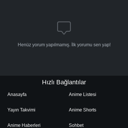
Detaylar
İzle
Bölüm No: 17
Detaylar
İzle
Bölüm No: 18
Henüz yorum yapılmamış. İlk yorumu sen yap!
Detaylar
İzle
Bölüm No: 19
Detaylar
İzle
Bölüm No: 20
Hızlı Bağlantılar
Anasayfa
Anime Listesi
Detaylar
İzle
Bölüm No: 21
Yayın Takvimi
Anime Shorts
Detaylar
İzle
Bölüm No: 22
Anime Haberleri
Sohbet