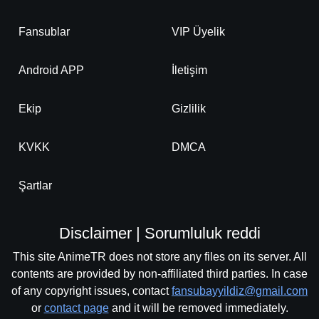
Fansublar
VIP Üyelik
Detaylar
İzle
Bölüm No: 23
Android APP
İletişim
Detaylar
İzle
Bölüm No: 24
Ekip
Gizlilik
KVKK
DMCA
Şartlar
Disclaimer | Sorumluluk reddi
This site AnimeTR does not store any files on its server. All
contents are provided by non-affiliated third parties. In case
of any copyright issues, contact
fansubayyildiz@gmail.com
or
contact page
and it will be removed immediately.