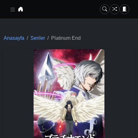
Ana içeriğe geç
Anasayfa
Seriler
Platinum End