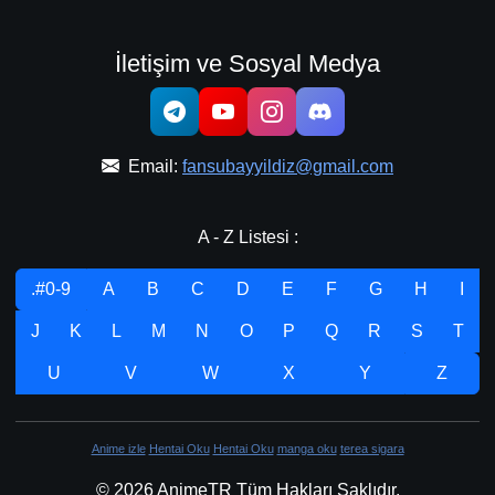
İletişim ve Sosyal Medya
Email:
fansubayyildiz@gmail.com
A - Z Listesi :
.#0-9
A
B
C
D
E
F
G
H
I
J
K
L
M
N
O
P
Q
R
S
T
U
V
W
X
Y
Z
Anime izle
Hentai Oku
Hentai Oku
manga oku
terea sigara
© 2026 AnimeTR Tüm Hakları Saklıdır.