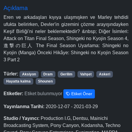
Açıklama
Eren ve arkadaşları kıyıya ulaşmışken ve Marley tehdidi
ufukta belirirken, Devler'in gizemini çözme arayışındayken
Keşif Birliği'ni neler beklemektedir? &nbsp; Diğer İsimleri:
Attack on Titan Final Season, Shingeki no Kyojin Season 4,
進撃の巨人 The Final Season Uyarlama: Shingeki no
Kyojin (Manga) Önceki Hikâye: Shingeki no Kyojin Season
3 Part 2
Türler:
Aksiyon
Dram
Gerilim
Vahşet
Askeri
Hayatta kalma
Shounen
Etiketler:
Etiket bulunmuyor
Etiket Öner
Yayınlanma Tarihi:
2020-12-07 - 2021-03-29
Studio / Yayıncı:
Production I.G, Dentsu, Mainichi
Broadcasting System, Pony Canyon, Kodansha, Techno