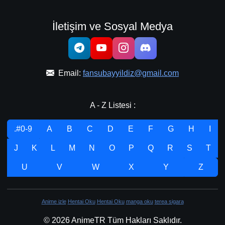
İletişim ve Sosyal Medya
Email:
fansubayyildiz@gmail.com
A - Z Listesi :
.#0-9
A
B
C
D
E
F
G
H
I
J
K
L
M
N
O
P
Q
R
S
T
U
V
W
X
Y
Z
Anime izle
Hentai Oku
Hentai Oku
manga oku
terea sigara
© 2026 AnimeTR Tüm Hakları Saklıdır.