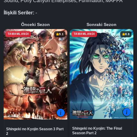
Sound, Pony Canyon Enterprises, Funimation, MAPPA
İlişkili Seriler:
-
Önceki Sezon
Sonraki Sezon
TAMAMLANDI
TAMAMLANDI
9.1
8.8
Shingeki no Kyojin: The Final
Shingeki no Kyojin Season 3 Part
Season Part 2
2