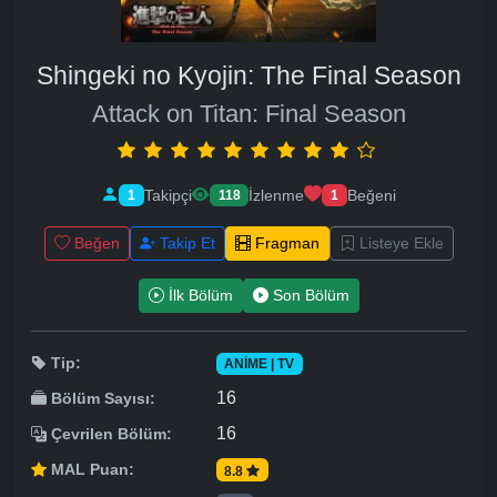
Shingeki no Kyojin: The Final Season
Attack on Titan: Final Season
Takipçi
İzlenme
Beğeni
1
118
1
Beğen
Takip Et
Fragman
Listeye Ekle
İlk Bölüm
Son Bölüm
Tip:
ANIME | TV
16
Bölüm Sayısı:
16
Çevrilen Bölüm:
MAL Puan:
8.8