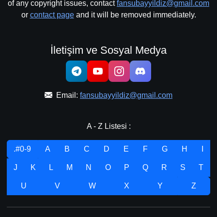
of any copyright issues, contact
fansubayyildiz@gmail.com
or
contact page
and it will be removed immediately.
İletişim ve Sosyal Medya
Email:
fansubayyildiz@gmail.com
A - Z Listesi :
.#0-9
A
B
C
D
E
F
G
H
I
J
K
L
M
N
O
P
Q
R
S
T
U
V
W
X
Y
Z