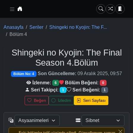
Ana içeriğe geç
Anasayfa
Seriler
Shingeki no Kyojin: The F...
Bölüm 4
Shingeki no Kyojin: The Final
Season
4.Bölüm
Son Güncelleme:
09 Aralık 2025, 09:57
Bölüm No: 4
İzlenme:
Bölüm Beğeni:
6
0
Seri Takipçi:
Seri Beğeni:
1
1
Beğen
İzledim
Seri Sayfası
Eski bölümler telif yüzünde silindi, Güncellemem zaman