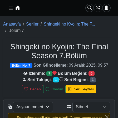
Ana içeriğe geç
Anasayfa
Seriler
Shingeki no Kyojin: The F...
Bölüm 7
Shingeki no Kyojin: The Final
Season
7.Bölüm
Son Güncelleme:
09 Aralık 2025, 09:57
Bölüm No: 7
İzlenme:
Bölüm Beğeni:
7
0
Seri Takipçi:
Seri Beğeni:
1
1
Beğen
İzledim
Seri Sayfası
Eski bölümler telif yüzünde silindi, Güncellemem zaman