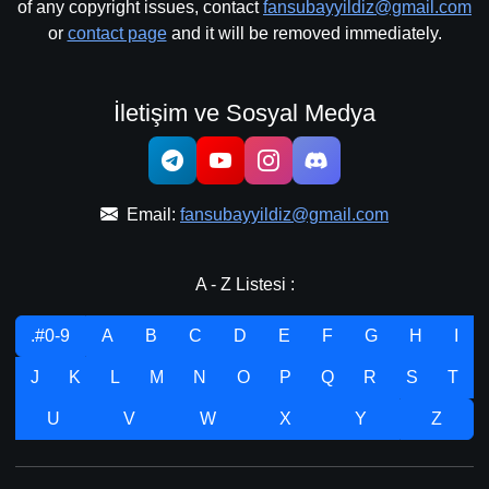
of any copyright issues, contact
fansubayyildiz@gmail.com
or
contact page
and it will be removed immediately.
İletişim ve Sosyal Medya
Email:
fansubayyildiz@gmail.com
A - Z Listesi :
.#0-9
A
B
C
D
E
F
G
H
I
J
K
L
M
N
O
P
Q
R
S
T
U
V
W
X
Y
Z