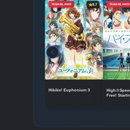
TAMAMLANDI
8.7
TAMAMLANDI
Hibike! Euphonium 3
High☆Speed
Free! Start