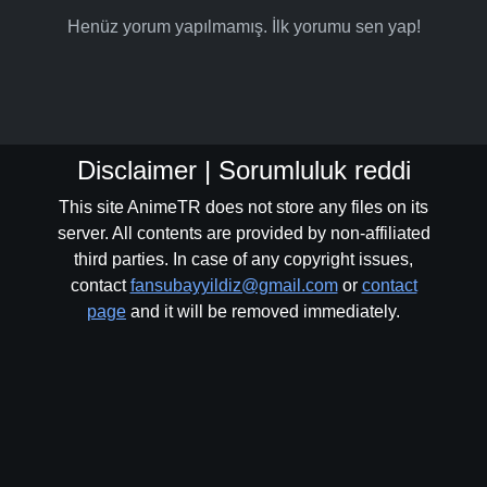
Henüz yorum yapılmamış. İlk yorumu sen yap!
Bölüm No: 20
Bölüm No: 21
Disclaimer | Sorumluluk reddi
This site AnimeTR does not store any files on its
Bölüm No: 22
server. All contents are provided by non-affiliated
third parties. In case of any copyright issues,
contact
fansubayyildiz@gmail.com
or
contact
Bölüm No: 23
page
and it will be removed immediately.
Bölüm No: 24
Bölüm No: 25