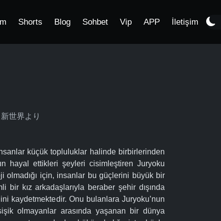
im
Shorts
Blog
Sohbet
Vip
APP
İletişim
ori, 新世界より
sanlar küçük topluluklar halinde birbirlerinden
n hayal ettikleri şeyleri cisimleştiren Juryoku
oji olmadığı için, insanlar bu güçlerini büyük bir
li bir kız arkadaşlarıyla beraber şehir dışında
ihini kaydetmektedir. Onu bulanlara Juryoku’nun
 psişik olmayanlar arasında yaşanan bir dünya