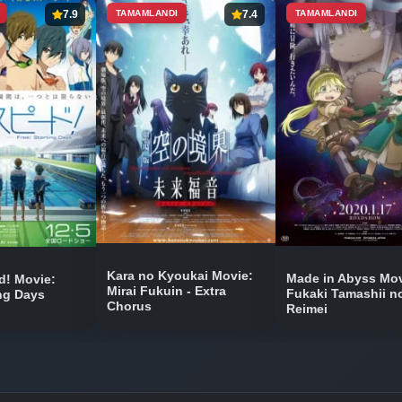
7.9
TAMAMLANDI
7.4
TAMAMLANDI
Bölüm No: 8
Bölüm No: 9
Bölüm No: 10
Bölüm No: 11
Kara no Kyoukai Movie:
Made in Abyss Mov
! Movie:
Mirai Fukuin - Extra
Fukaki Tamashii n
ing Days
Chorus
Reimei
Bölüm No: 12
Bölüm No: 13