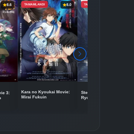
8.6
TAMAMLANDI
8.0
TAMAMLANDI
8.5
Detaylar
İzle
Detaylar
İzle
Detaylar
İzle
Detaylar
İzle
Kara no Kyoukai Movie:
Steins;Gate Movie: Fuka
ie 3:
Mirai Fukuin
Ryouiki no Déjà vu
o
Detaylar
İzle
Detaylar
İzle