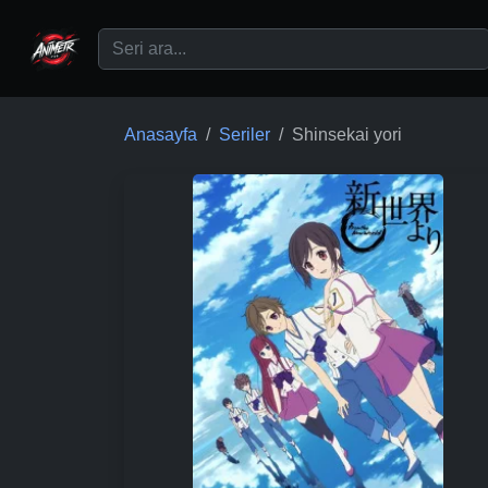
Ana içeriğe geç
Anasayfa
Seriler
Shinsekai yori