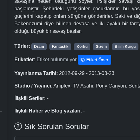
savaşına neden olduğunu söyler. Psişikler savaşı k
başlamıştır. Şehirdeki yetişkinler çocuklarının bu yas
güçlerini kapatıp onları sürgüne gönderirler. Saki ve di
Bakenezumi diye bilinen devasa ve iki ayaklı bir fareyl
olduğu büyük bir savaş başlar.
Türler:
Dram
Fantastik
Korku
Gizem
Bilim Kurgu
Etiketler:
Etiket bulunmuyor
Etiket Öner
Yayınlanma Tarihi:
2012-09-29 - 2013-03-23
Studio / Yayıncı:
Aniplex, TV Asahi, Pony Canyon, Senta
İlişkili Seriler:
-
İlişkili Haber ve Blog yazıları:
-
Sık Sorulan Sorular