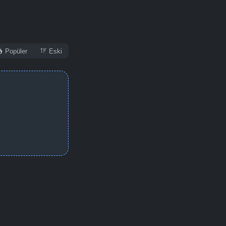
Detaylar
İzle
Popüler
Eski
Detaylar
İzle
Detaylar
İzle
Detaylar
İzle
Detaylar
İzle
Detaylar
İzle