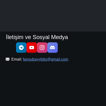
Detaylar
İzle
Detaylar
İzle
İletişim ve Sosyal Medya
Detaylar
İzle
Email:
fansubayyildiz@gmail.com
Detaylar
İzle
Detaylar
İzle
Detaylar
İzle