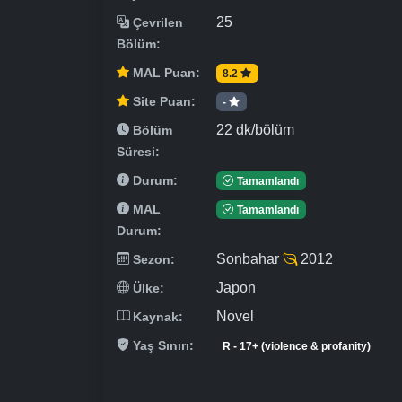
25
Çevrilen
Bölüm:
MAL Puan:
8.2
Site Puan:
-
22 dk/bölüm
Bölüm
Süresi:
Durum:
Tamamlandı
MAL
Tamamlandı
Durum:
Sonbahar
2012
Sezon:
Japon
Ülke:
Novel
Kaynak:
Yaş Sınırı:
R - 17+ (violence & profanity)