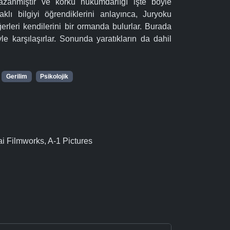
azanmıştır ve korku hükümdarlığı işte böyle
aklı bilgiyi öğrendiklerini anlayınca, Juryoku
ğerleri kendilerini bir ormanda bulurlar. Burada
e karşılaşırlar. Sonunda yaratıkların da dahil
Gerilim
Psikolojik
i Filmworks, A-1 Pictures