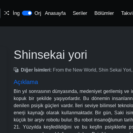
İng
Orj
Anasayfa
Seriler
Bölümler
Takv
Shinsekai yori
Diğer İsimleri:
From the New World, Shin Sekai Y
Açıklama
Bin yıl sonrasının dünyasında, medeniyet gerilemiş ve in
kopuk bir şekilde yaşıyorlardır. Bu dönemin insanlarını
denilen psişik güçleri vardır. İleri seviye bilimsel teknol
enerji kaynağı olarak kullanmaktadır. Bir gün, Saki isim
küçük bir arşiv robotu bulur. Bu robot insanoğlunun tar
21. Yüzyılda keşfedildiğini ve bu keşfin psişiklerle