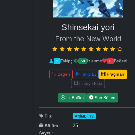
Shinsekai yori
From the New World
Takipçi
İzlenme
Beğeni
1
50
0
Beğen
Takip Et
Fragman
Listeye Ekle
İlk Bölüm
Son Bölüm
Tip:
ANIME | TV
25
Bölüm
Sayısı: