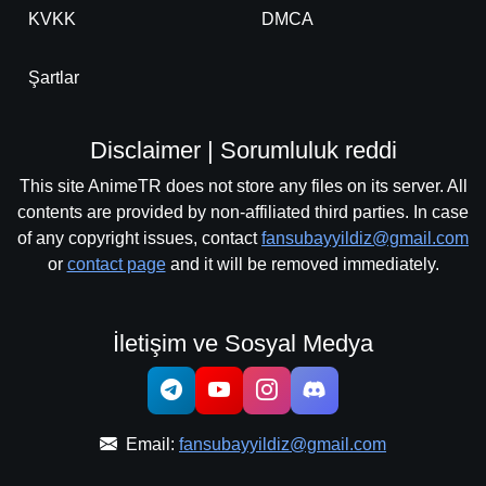
KVKK
DMCA
Detaylar
İzle
Bölüm No: 25
Şartlar
Final
Detaylar
İzle
Bölüm No: 26
Disclaimer | Sorumluluk reddi
This site AnimeTR does not store any files on its server. All
contents are provided by non-affiliated third parties. In case
of any copyright issues, contact
fansubayyildiz@gmail.com
or
contact page
and it will be removed immediately.
İletişim ve Sosyal Medya
Email:
fansubayyildiz@gmail.com