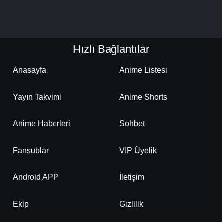
Detaylar
İzle
Bölüm No: 19
Hızlı Bağlantılar
Detaylar
İzle
Bölüm No: 20
Anasayfa
Anime Listesi
Detaylar
İzle
Bölüm No: 21
Yayın Takvimi
Anime Shorts
Detaylar
İzle
Anime Haberleri
Sohbet
Bölüm No: 22
Fansublar
VIP Üyelik
Detaylar
İzle
Bölüm No: 23
Android APP
İletişim
Detaylar
İzle
Bölüm No: 24
Ekip
Gizlilik