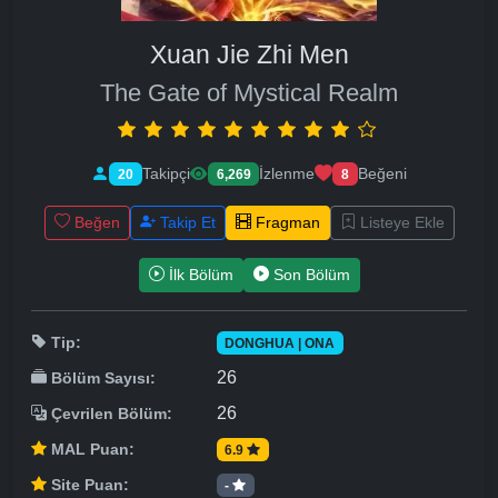
Xuan Jie Zhi Men
The Gate of Mystical Realm
Takipçi
İzlenme
Beğeni
20
6,269
8
Beğen
Takip Et
Fragman
Listeye Ekle
İlk Bölüm
Son Bölüm
Tip:
DONGHUA | ONA
26
Bölüm Sayısı:
26
Çevrilen Bölüm:
MAL Puan:
6.9
Site Puan:
-