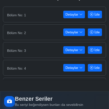
Detaylar
İzle
Bölüm No: 1
Detaylar
İzle
Bölüm No: 2
Detaylar
İzle
Bölüm No: 3
Detaylar
İzle
Bölüm No: 4
Detaylar
İzle
Bölüm No: 5
Benzer Seriler
Detaylar
İzle
Bölüm No: 6
Bu seriyi beğendiysen bunları da sevebilirsin