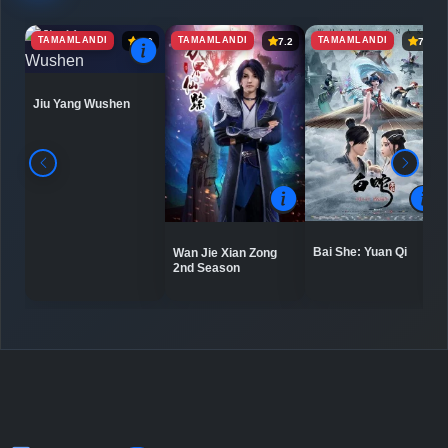
TAMAMLANDI
TAMAMLANDI
TAMAMLANDI
6.9
7.2
7.5
Detaylar
İzle
Bölüm No: 7
Jiu Yang Wushen
Detaylar
İzle
Bölüm No: 8
Detaylar
İzle
Bölüm No: 9
Bai She: Yuan Qi
Wan Jie Xian Zong
Detaylar
İzle
2nd Season
Bölüm No: 10
Detaylar
İzle
Bölüm No: 11
Detaylar
İzle
Bölüm No: 12