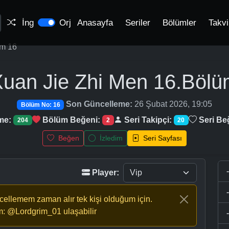
İng
Orj
Anasayfa
Seriler
Bölümler
Takv
m 16
uan Jie Zhi Men
16.Bölü
Son Güncelleme:
26 Şubat 2026, 19:05
Bölüm No: 16
me:
Bölüm Beğeni:
Seri Takipçi:
Seri Be
204
2
20
Beğen
İzledim
Seri Sayfası
Player:
ncellemem zaman alır tek kişi olduğum için.
m: @Lordgrim_01 ulaşabilir