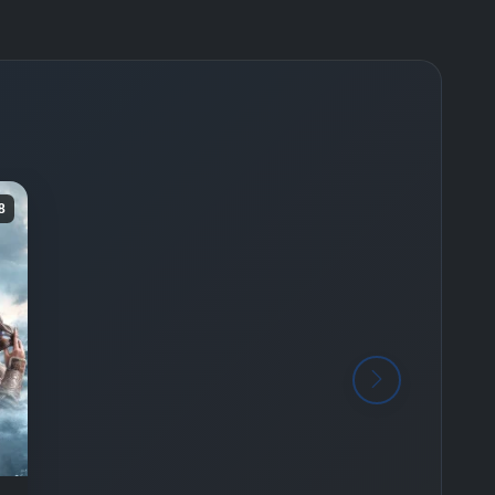
Final -
Bölüm No:
26
8