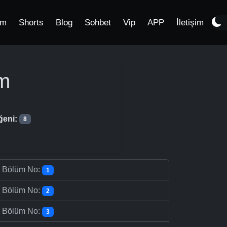
im
Shorts
Blog
Sohbet
Vip
APP
İletişim
m
ğeni:
8
-
Bölüm No:
1
-
Bölüm No:
2
-
Bölüm No:
3