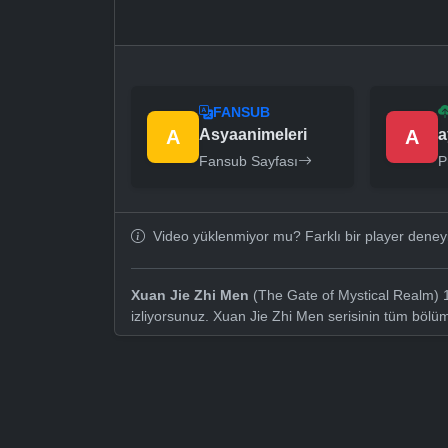
FANSUB
A
Asyaanimeleri
A
a
Fansub Sayfası
P
Video yüklenmiyor mu? Farklı bir player dene
Xuan Jie Zhi Men
(The Gate of Mystical Realm) 1
izliyorsunuz. Xuan Jie Zhi Men serisinin tüm bölü