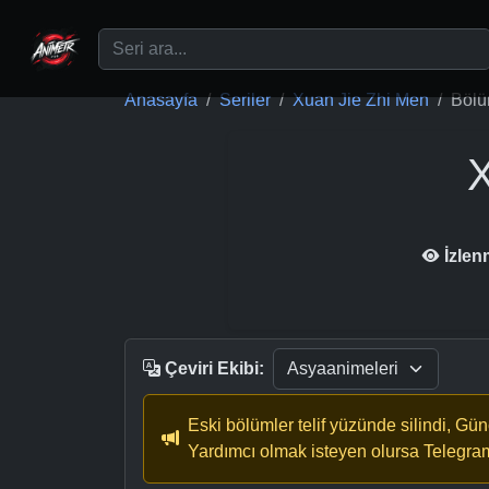
Ana içeriğe geç
Anasayfa
Seriler
Xuan Jie Zhi Men
Bölü
X
İzlen
Çeviri Ekibi:
Eski bölümler telif yüzünde silindi, Gü
Yardımcı olmak isteyen olursa Telegra