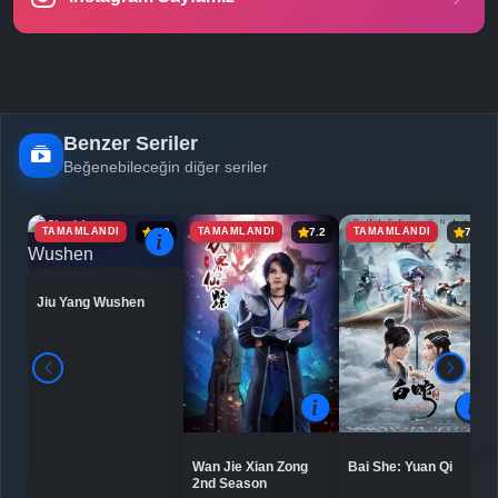
-
Bölüm No:
25
Final -
Bölüm No:
26
Benzer Seriler
Beğenebileceğin diğer seriler
TAMAMLANDI
TAMAMLANDI
TAMAMLANDI
6.9
7.2
7.5
Jiu Yang Wushen
Bai She: Yuan Qi
Wan Jie Xian Zong
2nd Season