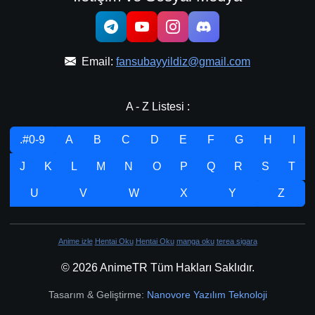
Email:
fansubayyildiz@gmail.com
A - Z Listesi :
.#0-9
A
B
C
D
E
F
G
H
I
J
K
L
M
N
O
P
Q
R
S
T
U
V
W
X
Y
Z
Anime izle
Hentai Oku
Hentai Oku
manga oku
terea sigara
© 2026 AnimeTR Tüm Hakları Saklıdır.
Tasarım & Geliştirme:
Nanovore Yazılım Teknoloji