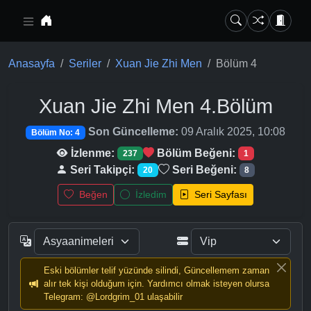
Ana içeriğe geç
Anasayfa
Seriler
Xuan Jie Zhi Men
Bölüm 4
Xuan Jie Zhi Men
4.Bölüm
Son Güncelleme:
09 Aralık 2025, 10:08
Bölüm No: 4
İzlenme:
Bölüm Beğeni:
237
1
Seri Takipçi:
Seri Beğeni:
20
8
Beğen
İzledim
Seri Sayfası
Eski bölümler telif yüzünde silindi, Güncellemem zaman
alır tek kişi olduğum için. Yardımcı olmak isteyen olursa
Telegram: @Lordgrim_01 ulaşabilir