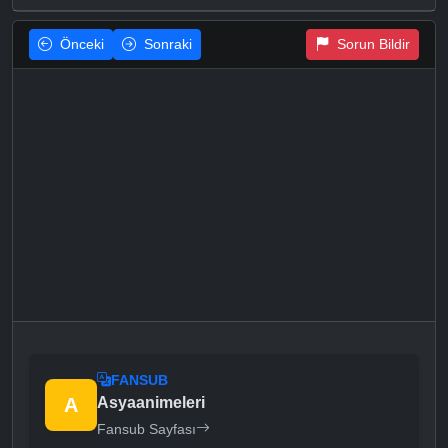
Önceki
Sonraki
Sorun Bildir
FANSUB
A
Asyaanimeleri
Fansub Sayfası