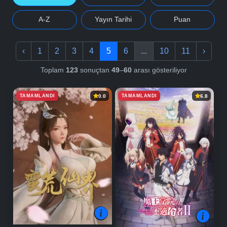
A-Z
Yayın Tarihi
Puan
‹
1
2
3
4
5
6
...
10
11
›
Toplam
123
sonuçtan
49
–
60
arası gösteriliyor
TAMAMLANDI
TAMAMLANDI
0.0
6.8