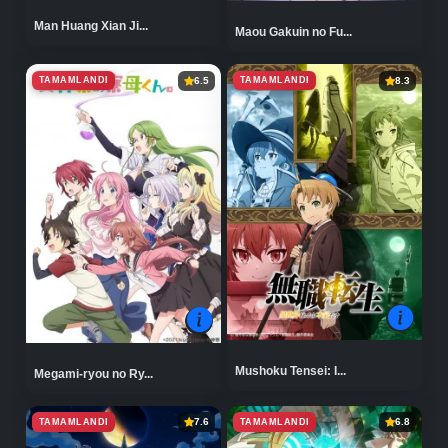
Man Huang Xian Ji...
Maou Gakuin no Fu...
TAMAMLANDI
TAMAMLANDI
6.5
8.3
Mushoku Tensei: I...
Megami-ryou no Ry...
TAMAMLANDI
TAMAMLANDI
7.6
6.8