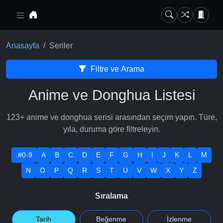
Ana içeriğe geç
Anasayfa
Seriler
Filtre ve Arama
Anime ve Donghua Listesi
123+ anime ve donghua serisi arasından seçim yapın. Türe,
yıla, duruma göre filtreleyin.
.#0-9
A
B
C
D
E
F
G
H
I
J
K
L
M
N
O
P
Q
R
S
T
U
V
W
X
Y
Z
Sıralama
Tarih
Beğenme
İzlenme