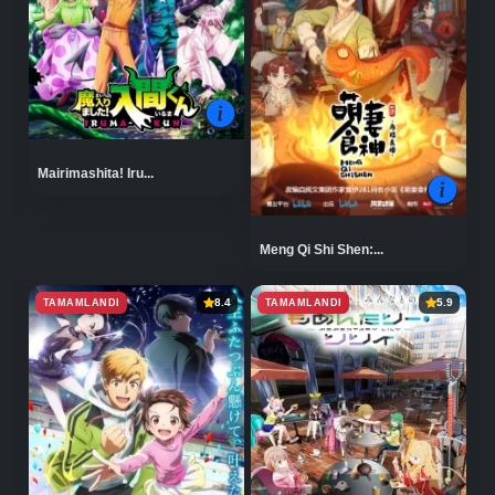
Mairimashita! Iru...
Meng Qi Shi Shen:...
TAMAMLANDI
TAMAMLANDI
8.4
5.9