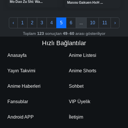
Mo Dao Zu Shi: Wa...
Masou Gakuen HxH ...
‹
1
2
3
4
5
6
...
10
11
›
Toplam
123
sonuçtan
49
–
60
arası gösteriliyor
Hızlı Bağlantılar
Anasayfa
Anime Listesi
Yayın Takvimi
Anime Shorts
Anime Haberleri
Sohbet
Fansublar
VIP Üyelik
Android APP
İletişim