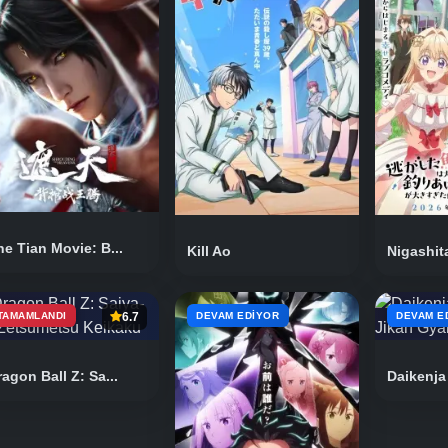
he Tian Movie: B...
Kill Ao
Nigashita
TAMAMLANDI
6.7
DEVAM EDIYOR
DEVAM E
ragon Ball Z: Sa...
Daikenja 