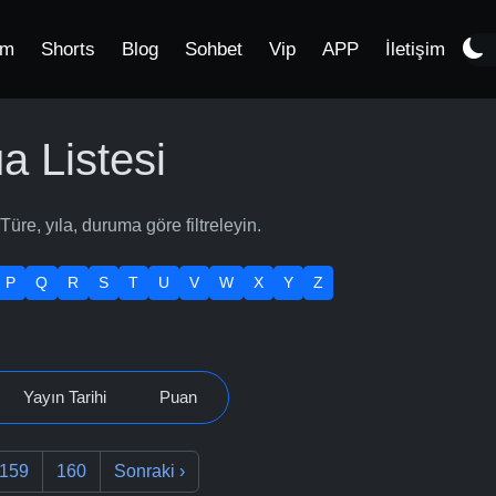
im
Shorts
Blog
Sohbet
Vip
APP
İletişim
 Listesi
re, yıla, duruma göre filtreleyin.
P
Q
R
S
T
U
V
W
X
Y
Z
Yayın Tarihi
Puan
159
160
Sonraki
›