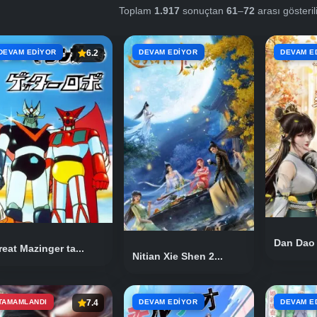
Toplam
1.917
sonuçtan
61
–
72
arası gösteril
DEVAM EDIYOR
6.2
DEVAM EDIYOR
DEVAM E
Dan Dao
reat Mazinger ta...
Nitian Xie Shen 2...
TAMAMLANDI
7.4
DEVAM EDIYOR
DEVAM E