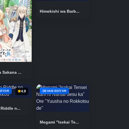
Himekishi wa Barb...
 Sakana ...
DIYOR
4.9
DEVAM EDIYOR
Riddle n...
Megami "Isekai Te...