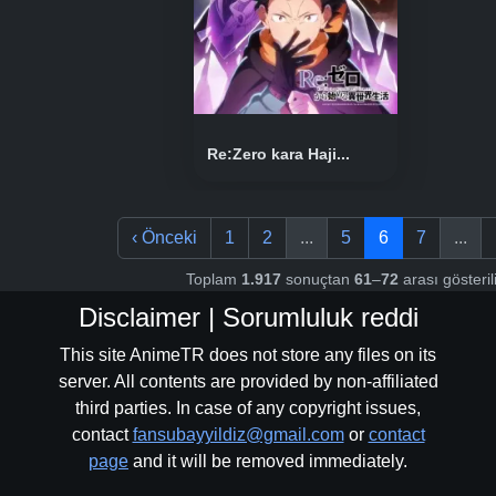
Re:Zero kara Haji...
‹
Önceki
1
2
...
5
6
7
...
Toplam
1.917
sonuçtan
61
–
72
arası gösteril
Disclaimer | Sorumluluk reddi
This site AnimeTR does not store any files on its
server. All contents are provided by non-affiliated
third parties. In case of any copyright issues,
contact
fansubayyildiz@gmail.com
or
contact
page
and it will be removed immediately.