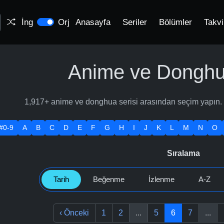
İng
Orj
Anasayfa
Seriler
Bölümler
Takv
Anime ve Donghua
1,917+ anime ve donghua serisi arasından seçim yapın. Tü
.#0-9
A
B
C
D
E
F
G
H
I
J
K
L
M
N
O
Sıralama
Tarih
Beğenme
İzlenme
A-Z
‹
Önceki
1
2
...
5
6
7
...