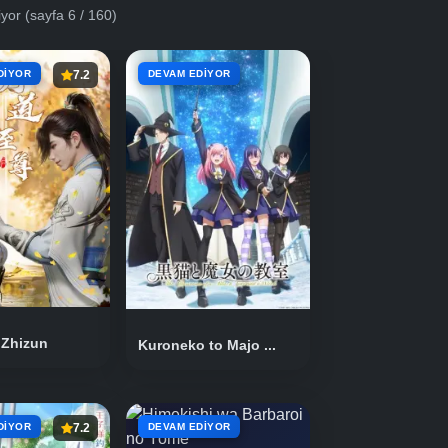
iyor
(sayfa 6 / 160)
DIYOR
7.2
DEVAM EDIYOR
 Zhizun
Kuroneko to Majo ...
DIYOR
7.2
DEVAM EDIYOR