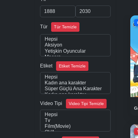
Tür
Tür Temizle
Etiket
Etiket Temizle
Video Tipi
Video Tipi Temizle
G