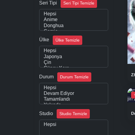
Seri Tipi
Seri Tipi Temizle
Ülke
Ülke Temizle
Z
Durum
Durum Temizle
Studio
D
Studio Temizle