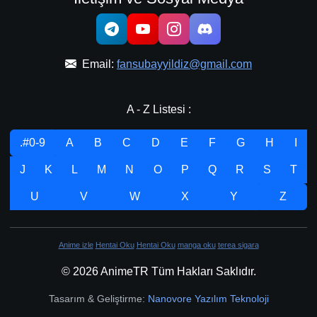
Email:
fansubayyildiz@gmail.com
A - Z Listesi :
.#0-9
A
B
C
D
E
F
G
H
I
J
K
L
M
N
O
P
Q
R
S
T
U
V
W
X
Y
Z
Anime izle
Hentai Oku
Hentai Oku
manga oku
terea sigara
© 2026 AnimeTR Tüm Hakları Saklıdır.
Tasarım & Geliştirme:
Nanovore Yazılım Teknoloji