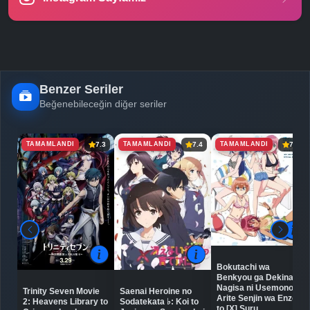
Benzer Seriler
Beğenebileceğin diğer seriler
TAMAMLANDI
TAMAMLANDI
TAMAMLANDI
7.3
7.4
7.3
Bokutachi wa
Benkyou ga Dekinai:
Nagisa ni Usemono
Trinity Seven Movie
Saenai Heroine no
Arite Senjin wa Enzen
2: Heavens Library to
Sodatekata ♭: Koi to
to [X] Suru