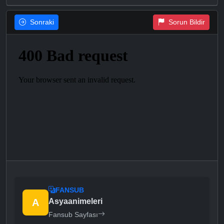
Sonraki
Sorun Bildir
FANSUB
A
Asyaanimeleri
Fansub Sayfası