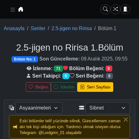
Ana içeriğe geç
Anasayfa
Seriler
2.5-jigen no Ririsa
Bölüm 1
2.5-jigen no Ririsa
1.Bölüm
Son Güncelleme:
09 Aralık 2025, 09:55
Bölüm No: 1
İzlenme:
Bölüm Beğeni:
71
0
Seri Takipçi:
Seri Beğeni:
0
0
Beğen
İzledim
Seri Sayfası
Eski bölümler telif yüzünde silindi, Güncellemem zaman
alır tek kişi olduğum için. Yardımcı olmak isteyen olursa
Telegram: @Lordgrim_01 ulaşabilir