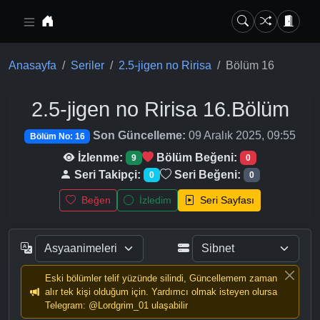
Ana içeriğe geç
Anasayfa
Seriler
2.5-jigen no Ririsa
Bölüm 16
2.5-jigen no Ririsa
16.Bölüm
Son Güncelleme:
09 Aralık 2025, 09:55
Bölüm No: 16
İzlenme:
Bölüm Beğeni:
9
0
Seri Takipçi:
Seri Beğeni:
0
0
Beğen
İzledim
Seri Sayfası
Eski bölümler telif yüzünde silindi, Güncellemem zaman
alır tek kişi olduğum için. Yardımcı olmak isteyen olursa
Telegram: @Lordgrim_01 ulaşabilir