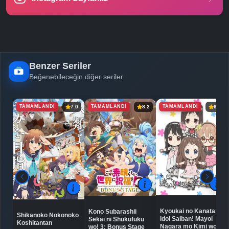
Benzer Seriler
Beğenebileceğin diğer seriler
TAMAMLANDI
TAMAMLANDI
TAMAMLANDI
7.0
8.2
6.5
Kyoukai no Kanata:
Kono Subarashii
Shikanoko Nokonoko
Idol Saiban! Mayoi
Sekai ni Shukufuku
Koshitantan
Nagara mo Kimi wo
wo! 3: Bonus Stage