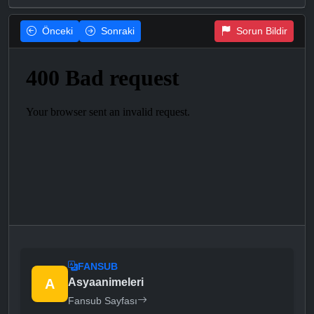
Önceki
Sonraki
Sorun Bildir
FANSUB
A
Asyaanimeleri
Fansub Sayfası