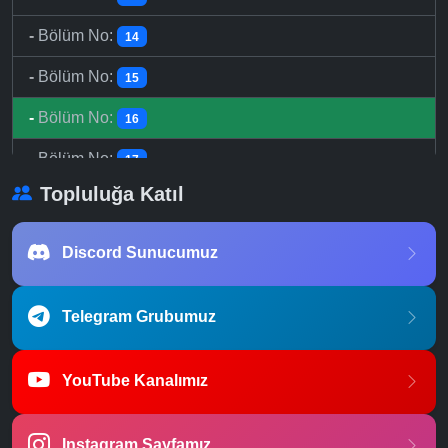
-
Bölüm No:
14
-
Bölüm No:
15
-
Bölüm No:
16
-
Bölüm No:
17
Topluluğa Katıl
-
Bölüm No:
18
-
Bölüm No:
19
Discord Sunucumuz
-
Bölüm No:
20
Telegram Grubumuz
-
Bölüm No:
21
-
Bölüm No:
22
YouTube Kanalımız
-
Bölüm No:
23
Instagram Sayfamız
-
Bölüm No:
24