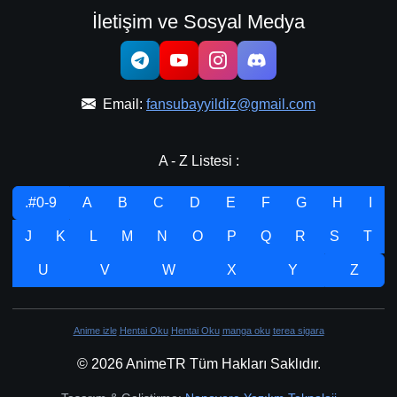
İletişim ve Sosyal Medya
Email:
fansubayyildiz@gmail.com
A - Z Listesi :
.#0-9
A
B
C
D
E
F
G
H
I
J
K
L
M
N
O
P
Q
R
S
T
U
V
W
X
Y
Z
Anime izle
Hentai Oku
Hentai Oku
manga oku
terea sigara
© 2026 AnimeTR Tüm Hakları Saklıdır.