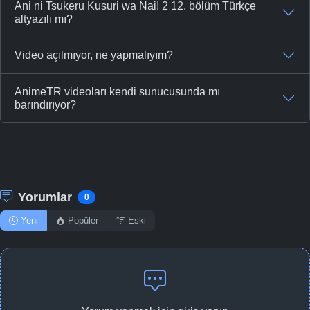
Ani ni Tsukeru Kusuri wa Nai! 2 12. bölüm Türkçe
-
Bölüm No:
23
altyazılı mı?
-
Bölüm No:
23
Video açılmıyor, ne yapmalıyım?
-
Bölüm No:
24
AnimeTR videoları kendi sunucusunda mı
-
Bölüm No:
24
barındırıyor?
Yorumlar
0
Yeni
Popüler
Eski