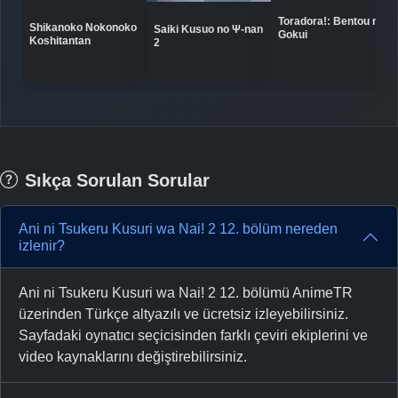
-
Bölüm No:
17
Toradora!: Bentou no
Shikanoko Nokonoko
Saiki Kusuo no Ψ-nan
Gokui
Koshitantan
2
-
Bölüm No:
18
-
Bölüm No:
18
-
Bölüm No:
19
-
Bölüm No:
19
Sıkça Sorulan Sorular
-
Bölüm No:
20
Ani ni Tsukeru Kusuri wa Nai! 2 12. bölüm nereden
-
Bölüm No:
20
izlenir?
-
Bölüm No:
21
Ani ni Tsukeru Kusuri wa Nai! 2 12. bölümü AnimeTR
-
Bölüm No:
21
üzerinden Türkçe altyazılı ve ücretsiz izleyebilirsiniz.
Sayfadaki oynatıcı seçicisinden farklı çeviri ekiplerini ve
-
Bölüm No:
22
video kaynaklarını değiştirebilirsiniz.
-
Bölüm No:
22