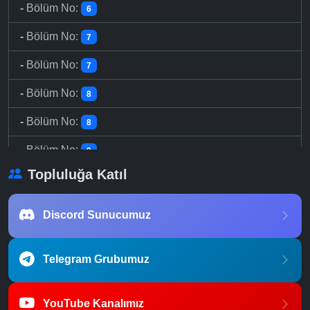
-
Bölüm No:
6
-
Bölüm No:
7
-
Bölüm No:
7
-
Bölüm No:
8
-
Bölüm No:
8
-
Bölüm No:
9
Topluluğa Katıl
-
Bölüm No:
9
-
Bölüm No:
10
Discord Sunucumuz
-
Bölüm No:
10
Telegram Grubumuz
-
Bölüm No:
11
-
Bölüm No:
11
YouTube Kanalımız