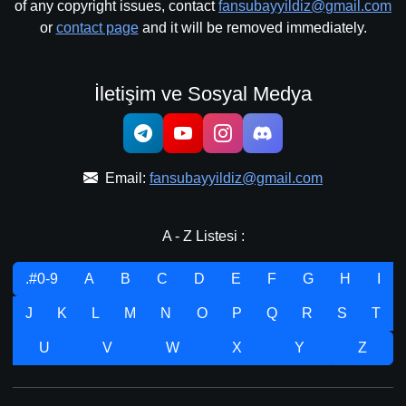
of any copyright issues, contact
fansubayyildiz@gmail.com
or
contact page
and it will be removed immediately.
İletişim ve Sosyal Medya
Email:
fansubayyildiz@gmail.com
A - Z Listesi :
.#0-9
A
B
C
D
E
F
G
H
I
J
K
L
M
N
O
P
Q
R
S
T
U
V
W
X
Y
Z