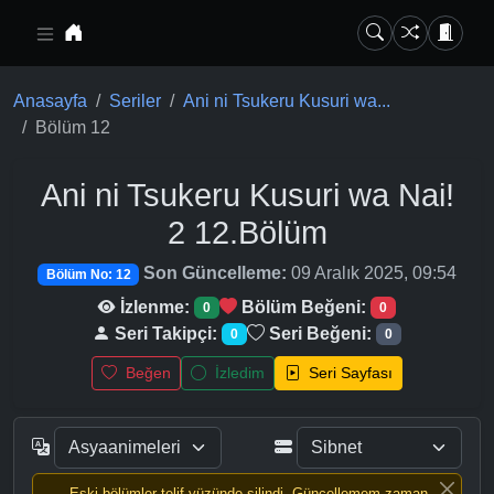
Ana içeriğe geç
Anasayfa
Seriler
Ani ni Tsukeru Kusuri wa...
Bölüm 12
Ani ni Tsukeru Kusuri wa Nai!
2
12.Bölüm
Son Güncelleme:
09 Aralık 2025, 09:54
Bölüm No: 12
İzlenme:
Bölüm Beğeni:
0
0
Seri Takipçi:
Seri Beğeni:
0
0
Beğen
İzledim
Seri Sayfası
Eski bölümler telif yüzünde silindi, Güncellemem zaman