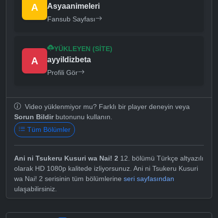
A
Asyaanimeleri
Fansub Sayfası
YÜKLEYEN (SITE)
A
ayyildizbeta
Profili Gör
Video yüklenmiyor mu? Farklı bir player deneyin veya
Sorun Bildir
butonunu kullanın.
Tüm Bölümler
Ani ni Tsukeru Kusuri wa Nai! 2
12. bölümü Türkçe altyazılı
olarak HD 1080p kalitede izliyorsunuz. Ani ni Tsukeru Kusuri
wa Nai! 2 serisinin tüm bölümlerine
seri sayfasından
ulaşabilirsiniz.