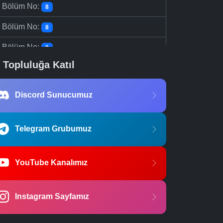
-
Bölüm No:
8
-
Bölüm No:
8
-
Bölüm No:
9
Topluluğa Katıl
-
Bölüm No:
9
-
Bölüm No:
10
Discord Sunucumuz
-
Bölüm No:
10
-
Bölüm No:
Telegram Grubumuz
11
-
Bölüm No:
11
YouTube Kanalımız
-
Bölüm No:
12
-
Bölüm No:
12
Instagram Sayfamız
-
Bölüm No:
13