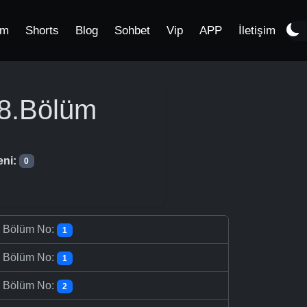
im
Shorts
Blog
Sohbet
Vip
APP
İletişim
8.Bölüm
eni:
0
-
Bölüm No:
1
-
Bölüm No:
1
-
Bölüm No:
2