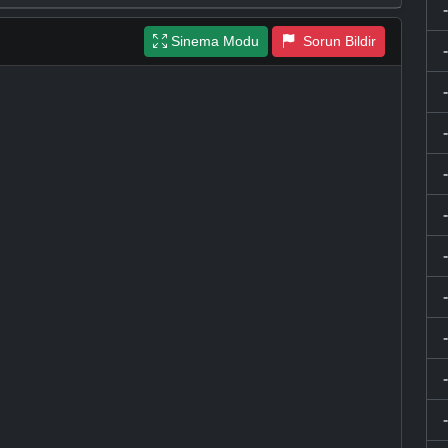
Sinema Modu
Sorun Bildir