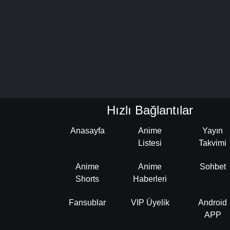
Hızlı Bağlantılar
Anasayfa
Anime
Yayın
Listesi
Takvimi
Anime
Anime
Sohbet
Shorts
Haberleri
Fansublar
VIP Üyelik
Android
APP