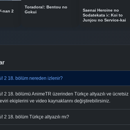
Toradora!: Bentou no
Saenai Heroine no
Ψ-nan 2
Gokui
Sodatekata ♭: Koi to
Junjou no Service-kai
ar
i! 2 18. bölüm nereden izlenir?
! 2 18. bölümü AnimeTR üzerinden Türkçe altyazılı ve ücretsiz i
eviri ekiplerini ve video kaynaklarını değiştirebilirsiniz.
! 2 18. bölüm Türkçe altyazılı mı?