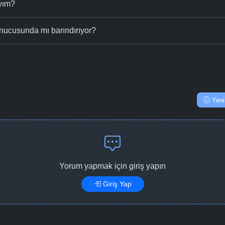
ıyım?
nucusunda mı barındırıyor?
Yeni
Yorum yapmak için giriş yapın
Giriş Yap