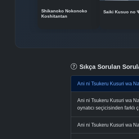
Shikanoko Nokonoko
Saiki Kusuo no 
Koshitantan
Sıkça Sorulan Sorul
Ani ni Tsukeru Kusuri wa Na
Ani ni Tsukeru Kusuri wa Nai
oynatıcı seçicisinden farklı ç
Ani ni Tsukeru Kusuri wa Nai