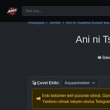
Ana içeriğe geç
Anasayfa
Seriler
Ani ni Tsukeru Kusuri wa.
Ani ni 
İzl
Çeviri Ekibi:
Eski bölümler telif yüzünde silindi, Gü
Yardımcı olmak isteyen olursa Telegra