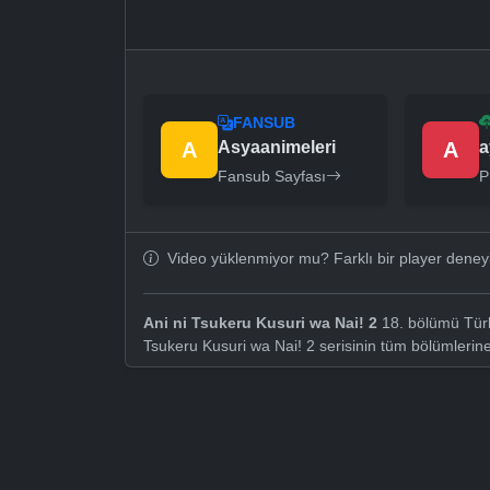
FANSUB
A
Asyaanimeleri
A
a
Fansub Sayfası
P
Video yüklenmiyor mu? Farklı bir player dene
Ani ni Tsukeru Kusuri wa Nai! 2
18. bölümü Türkç
Tsukeru Kusuri wa Nai! 2 serisinin tüm bölümlerin