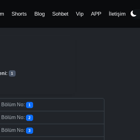
im
Shorts
Blog
Sohbet
Vip
APP
İletişim
eni:
1
-
Bölüm No:
1
-
Bölüm No:
2
-
Bölüm No:
3