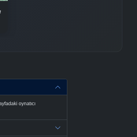
-
Bölüm No:
37
f
-
Bölüm No:
38
-
Bölüm No:
39
-
Bölüm No:
40
-
Bölüm No:
41
-
Bölüm No:
42
-
Bölüm No:
43
-
Bölüm No:
44
ayfadaki oynatıcı
-
Bölüm No:
45
-
Bölüm No:
46
-
Bölüm No:
47