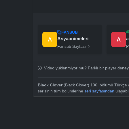
FANSUB
A
Asyaanimeleri
A
a
Fansub Sayfası
P
Video yüklenmiyor mu? Farklı bir player dene
Black Clover
(Black Clover) 100. bölümü Türkçe al
serisinin tüm bölümlerine
seri sayfasından
ulaşabil