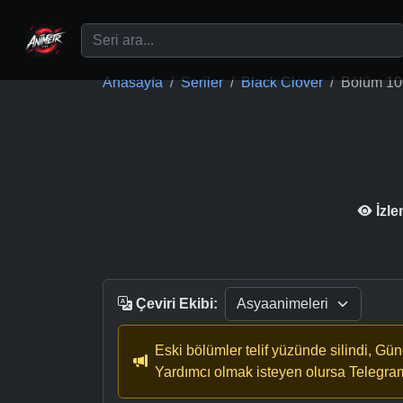
Ana içeriğe geç
Anasayfa
Seriler
Black Clover
Bölüm 10
İzl
Çeviri Ekibi:
Eski bölümler telif yüzünde silindi, Gü
Yardımcı olmak isteyen olursa Telegra