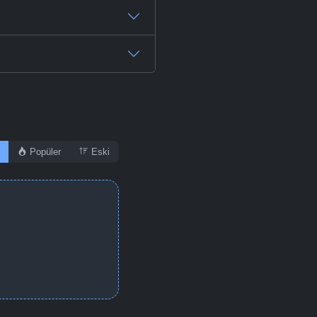
-
Bölüm No:
48
-
Bölüm No:
49
-
Bölüm No:
50
-
Bölüm No:
51
-
Bölüm No:
52
Popüler
Eski
-
Bölüm No:
53
-
Bölüm No:
54
-
Bölüm No:
55
-
Bölüm No:
56
-
Bölüm No:
57
-
Bölüm No:
58