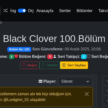
İng
Orj
Anasayfa
Seriler
Bölümler
Takv
0
Black Clover
100.Bölüm
Son Güncelleme:
09 Aralık 2025, 10:06
Bölüm No: 100
enme:
Bölüm Beğeni:
Seri Takipçi:
Seri Beğ
6
0
1
Beğen
İzledim
Seri Sayfası
Player:
ncellemem zaman alır tek kişi olduğum için.
m: @Lordgrim_01 ulaşabilir