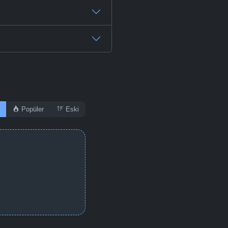
-
Bölüm No:
48
-
Bölüm No:
49
-
Bölüm No:
50
-
Bölüm No:
51
-
Bölüm No:
52
Popüler
Eski
-
Bölüm No:
53
-
Bölüm No:
54
-
Bölüm No:
55
-
Bölüm No:
56
-
Bölüm No:
57
-
Bölüm No:
58