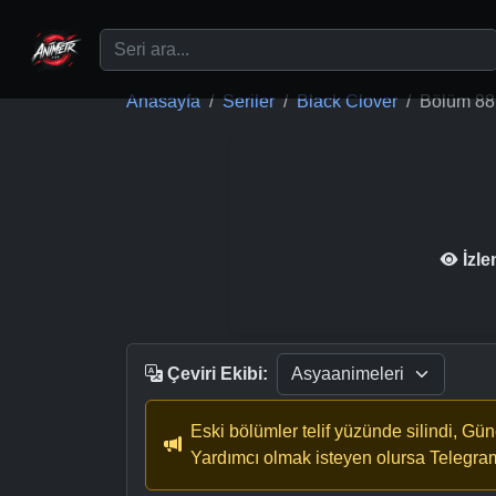
Ana içeriğe geç
Anasayfa
Seriler
Black Clover
Bölüm 88
İzl
Çeviri Ekibi:
Eski bölümler telif yüzünde silindi, Gü
Yardımcı olmak isteyen olursa Telegra