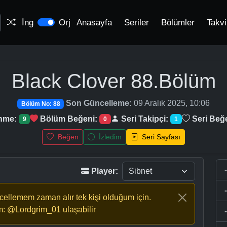
İng
Orj
Anasayfa
Seriler
Bölümler
Takv
Black Clover
88.Bölüm
Son Güncelleme:
09 Aralık 2025, 10:06
Bölüm No: 88
enme:
Bölüm Beğeni:
Seri Takipçi:
Seri Beğ
9
0
1
Beğen
İzledim
Seri Sayfası
Player:
ncellemem zaman alır tek kişi olduğum için.
m: @Lordgrim_01 ulaşabilir