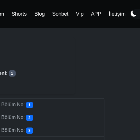
im
Shorts
Blog
Sohbet
Vip
APP
İletişim
eni:
1
-
Bölüm No:
1
-
Bölüm No:
2
-
Bölüm No:
3