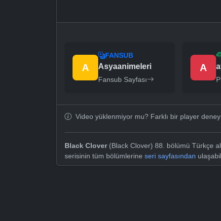
FANSUB
A
Asyaanimeleri
A
a
Fansub Sayfası
P
Video yüklenmiyor mu? Farklı bir player dene
Black Clover
(Black Clover) 88. bölümü Türkçe alt
serisinin tüm bölümlerine
seri sayfasından
ulaşabil