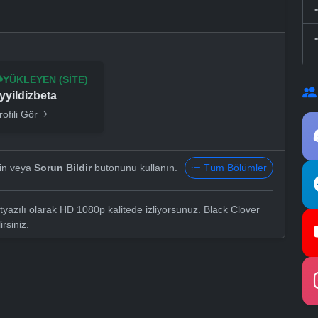
YÜKLEYEN (SITE)
yyildizbeta
rofili Gör
yin veya
Sorun Bildir
butonunu kullanın.
Tüm Bölümler
yazılı olarak HD 1080p kalitede izliyorsunuz. Black Clover
irsiniz.