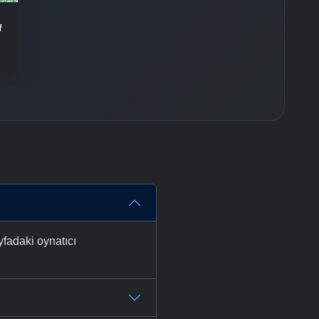
-
Bölüm No:
37
f
-
Bölüm No:
38
-
Bölüm No:
39
-
Bölüm No:
40
-
Bölüm No:
41
-
Bölüm No:
42
-
Bölüm No:
43
-
Bölüm No:
44
yfadaki oynatıcı
-
Bölüm No:
45
-
Bölüm No:
46
-
Bölüm No:
47