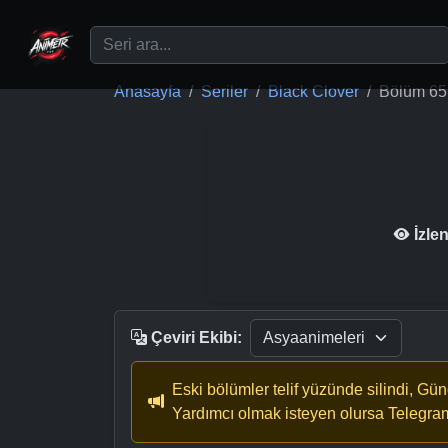
Ana içeriğe geç
Anasayfa
Seriler
Black Clover
Bölüm 65
İzle
Çeviri Ekibi:
Eski bölümler telif yüzünde silindi, Gü
Yardımcı olmak isteyen olursa Telegra