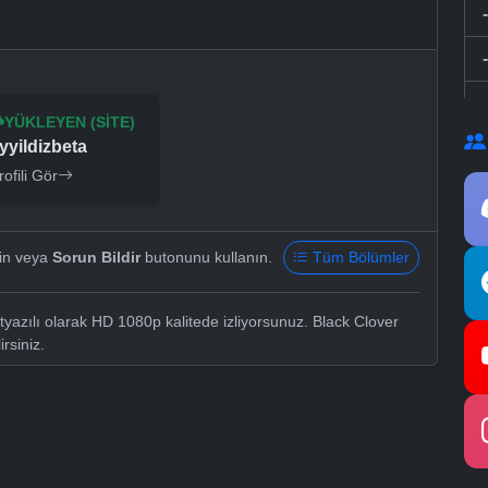
YÜKLEYEN (SITE)
yyildizbeta
rofili Gör
yin veya
Sorun Bildir
butonunu kullanın.
Tüm Bölümler
yazılı olarak HD 1080p kalitede izliyorsunuz. Black Clover
irsiniz.