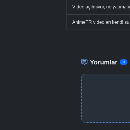
Video açılmıyor, ne yapmal
AnimeTR videoları kendi su
Yorumlar
0