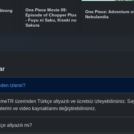
One Piece Movie 09:
Strong
One Piece: Adventure o
Episode of Chopper Plus
Nebulandia
- Fuyu ni Saku, Kiseki no
Sakura
ar
den izlenir?
eTR üzerinden Türkçe altyazılı ve ücretsiz izleyebilirsiniz. Sa
plerini ve video kaynaklarını değiştirebilirsiniz.
çe altyazılı mı?