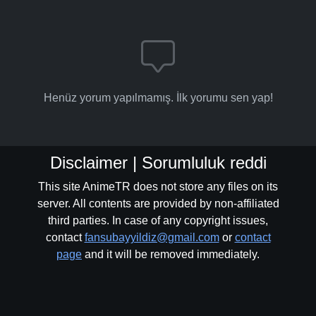
Henüz yorum yapılmamış. İlk yorumu sen yap!
Disclaimer | Sorumluluk reddi
This site AnimeTR does not store any files on its
server. All contents are provided by non-affiliated
third parties. In case of any copyright issues,
contact
fansubayyildiz@gmail.com
or
contact
page
and it will be removed immediately.