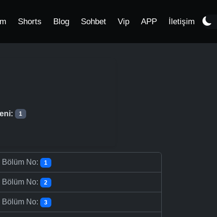
im
Shorts
Blog
Sohbet
Vip
APP
İletişim
eni:
1
-
Bölüm No:
1
-
Bölüm No:
2
-
Bölüm No:
3