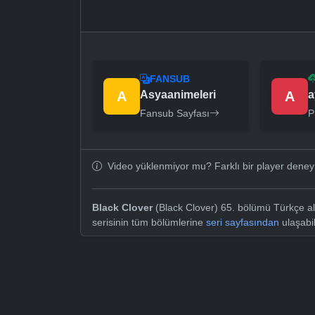
FANSUB
A
Asyaanimeleri
A
a
Fansub Sayfası
P
Video yüklenmiyor mu? Farklı bir player dene
Black Clover
(Black Clover) 65. bölümü Türkçe alt
serisinin tüm bölümlerine
seri sayfasından
ulaşabil