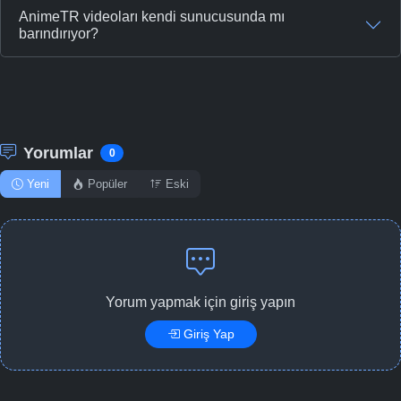
AnimeTR videoları kendi sunucusunda mı
-
Bölüm No:
47
barındırıyor?
-
Bölüm No:
48
-
Bölüm No:
49
-
Bölüm No:
50
Yorumlar
0
-
Bölüm No:
51
Yeni
Popüler
Eski
-
Bölüm No:
52
-
Bölüm No:
53
-
Bölüm No:
54
Yorum yapmak için giriş yapın
-
Bölüm No:
55
Giriş Yap
-
Bölüm No:
56
-
Bölüm No:
57