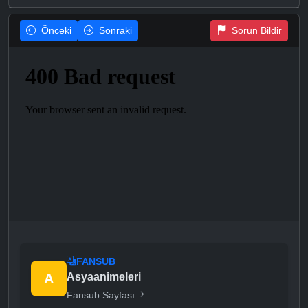
Önceki
Sonraki
Sorun Bildir
FANSUB
A
Asyaanimeleri
Fansub Sayfası