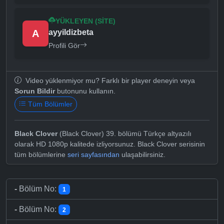
YÜKLEYEN (SITE)
A
ayyildizbeta
Profili Gör
Video yüklenmiyor mu? Farklı bir player deneyin veya
Sorun Bildir
butonunu kullanın.
Tüm Bölümler
Black Clover
(Black Clover) 39. bölümü Türkçe altyazılı
olarak HD 1080p kalitede izliyorsunuz. Black Clover serisinin
tüm bölümlerine
seri sayfasından
ulaşabilirsiniz.
-
Bölüm No:
1
-
Bölüm No:
2