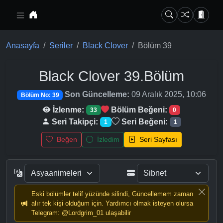
Ana içeriğe geç
Anasayfa
Seriler
Black Clover
Bölüm 39
Black Clover
39.Bölüm
Son Güncelleme:
09 Aralık 2025, 10:06
Bölüm No: 39
İzlenme:
Bölüm Beğeni:
33
0
Seri Takipçi:
Seri Beğeni:
1
1
Beğen
İzledim
Seri Sayfası
Eski bölümler telif yüzünde silindi, Güncellemem zaman
alır tek kişi olduğum için. Yardımcı olmak isteyen olursa
Telegram: @Lordgrim_01 ulaşabilir