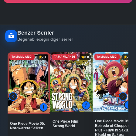
-
Bölüm No:
25
-
Bölüm No:
26
-
Bölüm No:
27
Benzer Seriler
Beğenebileceğin diğer seriler
-
Bölüm No:
28
-
Bölüm No:
29
TAMAMLANDI
TAMAMLANDI
TAMAMLANDI
7.1
8.0
7.4
-
Bölüm No:
30
-
Bölüm No:
31
-
Bölüm No:
32
-
Bölüm No:
33
-
Bölüm No:
34
One Piece Movie 09:
One Piece Film:
One Piece Movie 05:
Episode of Chopper
Strong World
Norowareta Seiken
-
Bölüm No:
35
Plus - Fuyu ni Saku,
Kiseki no Sakura