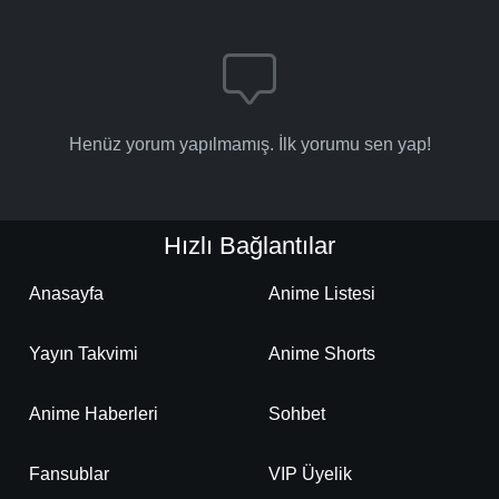
-
Bölüm No:
58
-
Bölüm No:
59
-
Bölüm No:
60
Henüz yorum yapılmamış. İlk yorumu sen yap!
-
Bölüm No:
61
-
Bölüm No:
62
Hızlı Bağlantılar
-
Bölüm No:
63
Anasayfa
Anime Listesi
-
Bölüm No:
64
-
Bölüm No:
65
Yayın Takvimi
Anime Shorts
-
Bölüm No:
66
Anime Haberleri
Sohbet
-
Bölüm No:
67
Fansublar
VIP Üyelik
-
Bölüm No:
68