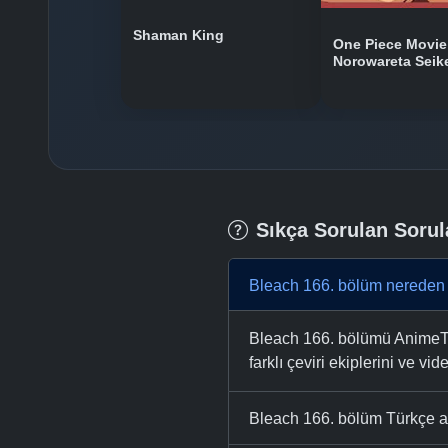
Shaman King
One Piece Movie
Norowareta Seik
Sıkça Sorulan Sorul
Bleach 166. bölüm nereden 
Bleach 166. bölümü AnimeTR ü
farklı çeviri ekiplerini ve vid
Bleach 166. bölüm Türkçe al