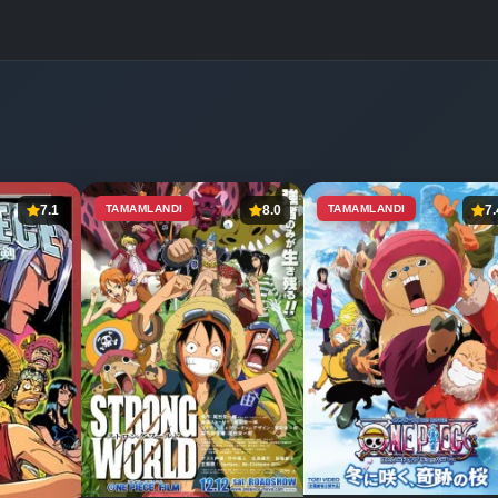
7.1
TAMAMLANDI
8.0
TAMAMLANDI
7.