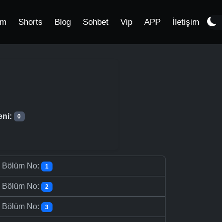
im
Shorts
Blog
Sohbet
Vip
APP
İletişim
eni:
0
-
Bölüm No:
1
-
Bölüm No:
2
-
Bölüm No:
3