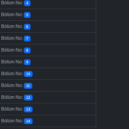
-
Bölüm No:
4
-
Bölüm No:
5
-
Bölüm No:
6
-
Bölüm No:
7
-
Bölüm No:
8
-
Bölüm No:
9
-
Bölüm No:
10
-
Bölüm No:
11
-
Bölüm No:
12
-
Bölüm No:
13
-
Bölüm No:
14