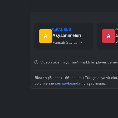
FANSUB
A
Asyaanimeleri
A
a
Fansub Sayfası
P
Video yüklenmiyor mu? Farklı bir player dene
Bleach
(Bleach) 166. bölümü Türkçe altyazılı olar
bölümlerine
seri sayfasından
ulaşabilirsiniz.