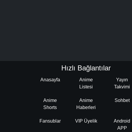
Hızlı Bağlantılar
Anasayfa
Anime
Yayın
Listesi
Takvimi
Anime
Anime
Sohbet
Shorts
Haberleri
Fansublar
VIP Üyelik
Android
APP