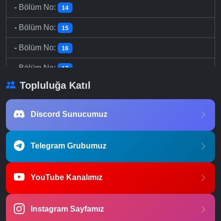
-
Bölüm No:
14
-
Bölüm No:
15
-
Bölüm No:
16
-
Bölüm No:
17
Topluluğa Katıl
-
Bölüm No:
18
-
Bölüm No:
19
Discord Sunucumuz
-
Bölüm No:
20
Telegram Grubumuz
-
Bölüm No:
21
-
Bölüm No:
22
YouTube Kanalımız
-
Bölüm No:
23
Instagram Sayfamız
-
Bölüm No:
24