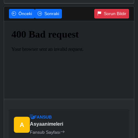
Önceki
Sonraki
Sorun Bildir
FANSUB
A
Asyaanimeleri
Fansub Sayfası