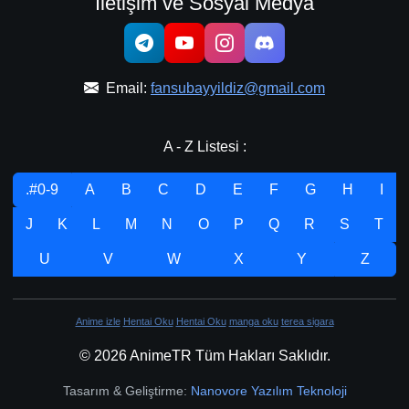
İletişim ve Sosyal Medya
-
Bölüm No:
84 - 85
-
Bölüm No:
86
Email:
fansubayyildiz@gmail.com
-
Bölüm No:
87
-
Bölüm No:
88
A - Z Listesi :
-
Bölüm No:
89
.#0-9
A
B
C
D
E
F
G
H
I
-
Bölüm No:
90
J
K
L
M
N
O
P
Q
R
S
T
-
Bölüm No:
91
U
V
W
X
Y
Z
-
Bölüm No:
92
Anime izle
Hentai Oku
Hentai Oku
manga oku
terea sigara
-
Bölüm No:
93
© 2026 AnimeTR Tüm Hakları Saklıdır.
-
Bölüm No:
94
Tasarım & Geliştirme:
Nanovore Yazılım Teknoloji
-
Bölüm No:
95