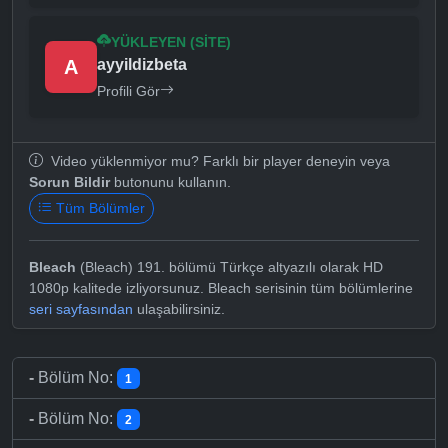
YÜKLEYEN (SITE)
A
ayyildizbeta
Profili Gör
Video yüklenmiyor mu? Farklı bir player deneyin veya
Sorun Bildir
butonunu kullanın.
Tüm Bölümler
Bleach
(Bleach) 191. bölümü Türkçe altyazılı olarak HD
1080p kalitede izliyorsunuz. Bleach serisinin tüm bölümlerine
seri sayfasından
ulaşabilirsiniz.
-
Bölüm No:
1
-
Bölüm No:
2