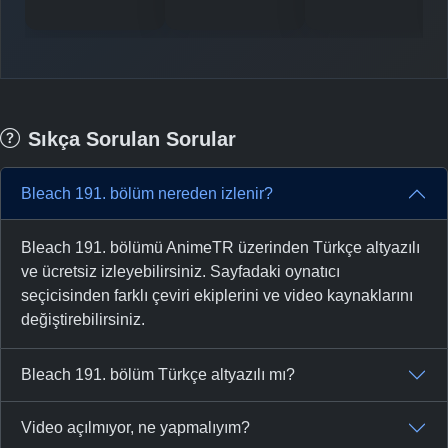
-
Bölüm No:
36
-
Bölüm No:
37
-
Bölüm No:
38
Sıkça Sorulan Sorular
-
Bölüm No:
39
-
Bölüm No:
40
Bleach 191. bölüm nereden izlenir?
-
Bölüm No:
41
Bleach 191. bölümü AnimeTR üzerinden Türkçe altyazılı
-
Bölüm No:
42
ve ücretsiz izleyebilirsiniz. Sayfadaki oynatıcı
seçicisinden farklı çeviri ekiplerini ve video kaynaklarını
-
Bölüm No:
43
değiştirebilirsiniz.
-
Bölüm No:
44
Bleach 191. bölüm Türkçe altyazılı mı?
-
Bölüm No:
45
Video açılmıyor, ne yapmalıyım?
-
Bölüm No:
46