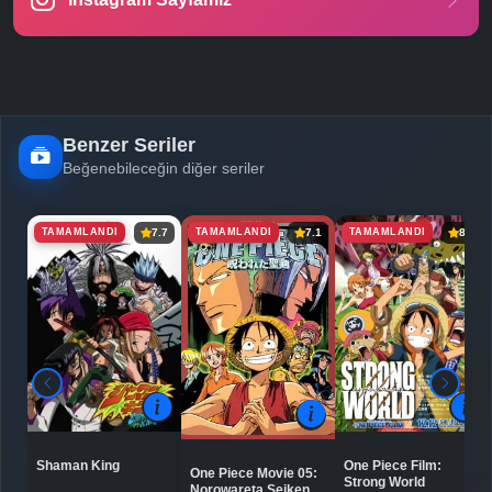
-
Bölüm No:
24
-
Bölüm No:
25
-
Bölüm No:
26
-
Bölüm No:
27
Benzer Seriler
Beğenebileceğin diğer seriler
-
Bölüm No:
28
-
Bölüm No:
29
TAMAMLANDI
TAMAMLANDI
TAMAMLANDI
7.7
7.1
8.0
-
Bölüm No:
30
-
Bölüm No:
31
-
Bölüm No:
32
-
Bölüm No:
33
-
Bölüm No:
34
Shaman King
One Piece Film:
One Piece Movie 05:
Strong World
Norowareta Seiken