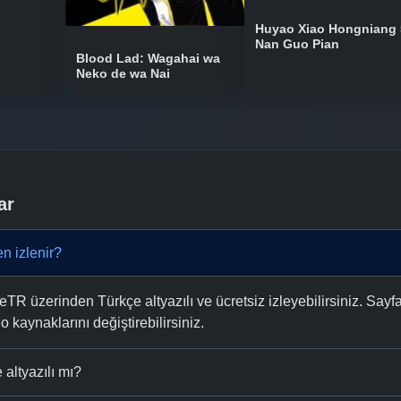
Huyao Xiao Hongniang 
Nan Guo Pian
Blood Lad: Wagahai wa
Neko de wa Nai
ar
n izlenir?
R üzerinden Türkçe altyazılı ve ücretsiz izleyebilirsiniz. Sayf
eo kaynaklarını değiştirebilirsiniz.
altyazılı mı?