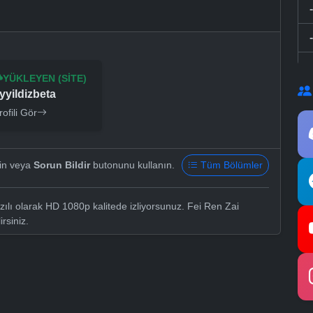
YÜKLEYEN (SITE)
yyildizbeta
rofili Gör
yin veya
Sorun Bildir
butonunu kullanın.
Tüm Bölümler
lı olarak HD 1080p kalitede izliyorsunuz. Fei Ren Zai
irsiniz.