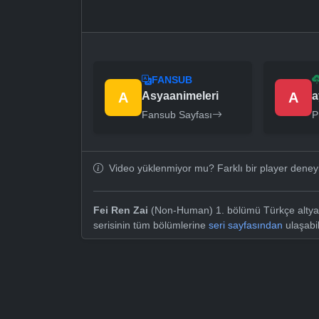
FANSUB
A
Asyaanimeleri
A
a
Fansub Sayfası
P
Video yüklenmiyor mu? Farklı bir player dene
Fei Ren Zai
(Non-Human) 1. bölümü Türkçe altyazı
serisinin tüm bölümlerine
seri sayfasından
ulaşabil