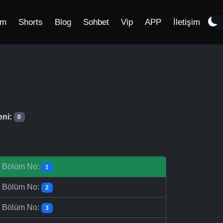
im
Shorts
Blog
Sohbet
Vip
APP
İletişim
eni:
0
-
Bölüm No:
1
-
Bölüm No:
2
-
Bölüm No:
3