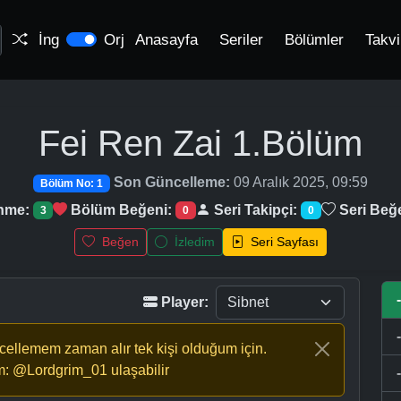
İng
Orj
Anasayfa
Seriler
Bölümler
Takv
Fei Ren Zai
1.Bölüm
Son Güncelleme:
09 Aralık 2025, 09:59
Bölüm No: 1
enme:
Bölüm Beğeni:
Seri Takipçi:
Seri Beğ
3
0
0
Beğen
İzledim
Seri Sayfası
Player:
ncellemem zaman alır tek kişi olduğum için.
m: @Lordgrim_01 ulaşabilir