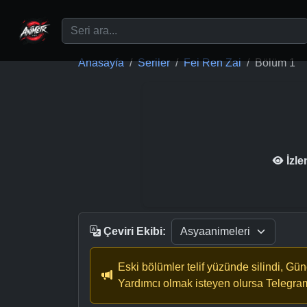
Ana içeriğe geç
Anasayfa
Seriler
Fei Ren Zai
Bölüm 1
İzl
Çeviri Ekibi:
Eski bölümler telif yüzünde silindi, Gü
Yardımcı olmak isteyen olursa Telegra