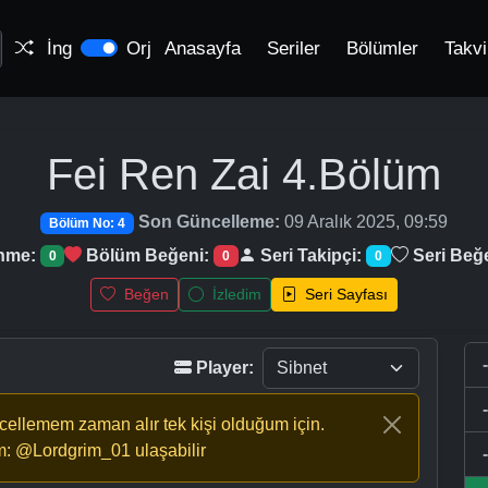
İng
Orj
Anasayfa
Seriler
Bölümler
Takv
Fei Ren Zai
4.Bölüm
Son Güncelleme:
09 Aralık 2025, 09:59
Bölüm No: 4
enme:
Bölüm Beğeni:
Seri Takipçi:
Seri Beğ
0
0
0
Beğen
İzledim
Seri Sayfası
Player:
ncellemem zaman alır tek kişi olduğum için.
m: @Lordgrim_01 ulaşabilir