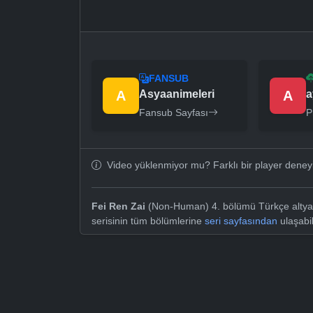
FANSUB
A
Asyaanimeleri
A
a
Fansub Sayfası
P
Video yüklenmiyor mu? Farklı bir player dene
Fei Ren Zai
(Non-Human) 4. bölümü Türkçe altyazı
serisinin tüm bölümlerine
seri sayfasından
ulaşabil