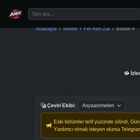
Ana içeriğe geç
Anasayfa
Seriler
Fei Ren Zai
Bölüm 4
İzl
Çeviri Ekibi:
Eski bölümler telif yüzünde silindi, Gü
Yardımcı olmak isteyen olursa Telegra