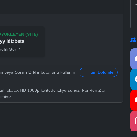
YÜKLEYEN (SITE)
yyildizbeta
rofili Gör
yin veya
Sorun Bildir
butonunu kullanın.
Tüm Bölümler
lı olarak HD 1080p kalitede izliyorsunuz. Fei Ren Zai
irsiniz.