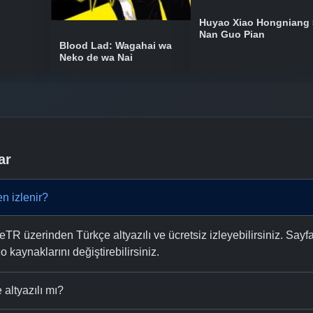
Huyao Xiao Hongniang 
Nan Guo Pian
Blood Lad: Wagahai wa
Neko de wa Nai
ar
n izlenir?
R üzerinden Türkçe altyazılı ve ücretsiz izleyebilirsiniz. Sayf
eo kaynaklarını değiştirebilirsiniz.
altyazılı mı?