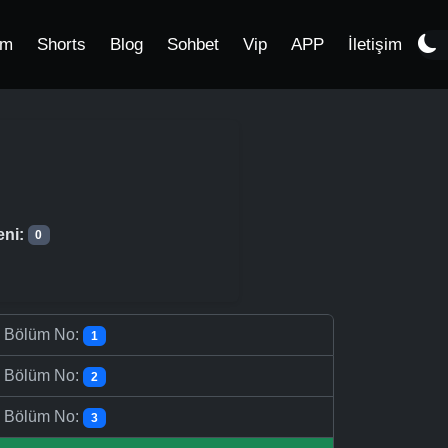
im
Shorts
Blog
Sohbet
Vip
APP
İletişim
eni:
0
-
Bölüm No:
1
-
Bölüm No:
2
-
Bölüm No:
3