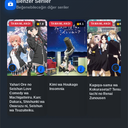
Benzer Seriler
Beğenebileceğin diğer seriler
TAMAMLANDI
TAMAMLANDI
TAMAMLANDI
7.8
8.1
8.6
Kimi wa Houkago
Yahari Ore no
Kaguya-sama wa
Insomnia
Seishun Love
Kokurasetai? Tensai-
Comedy wa
tachi no Renai
Machigatteiru. Kan:
Zunousen
Dakara, Shishunki wa
Owarazu ni, Seishun
wa Tsuzuiteiku.