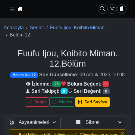
Ana içeriğe geç
Anasayfa
Seriler
Fuufu Ijou, Koibito Miman...
Bölüm 12
Fuufu Ijou, Koibito Miman.
12.Bölüm
Son Güncelleme:
09 Aralık 2025, 10:08
Bölüm No: 12
İzlenme:
Bölüm Beğeni:
25
0
Seri Takipçi:
Seri Beğeni:
0
0
Beğen
İzledim
Seri Sayfası
Eski bölümler telif yüzünde silindi, Güncellemem zaman