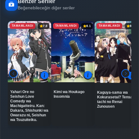
Benzer Seriler
Beğenebileceğin diğer seriler
TAMAMLANDI
TAMAMLANDI
TAMAMLANDI
7.8
8.1
8.6
Kimi wa Houkago
Yahari Ore no
Kaguya-sama wa
Insomnia
Seishun Love
Kokurasetai? Tensai-
Comedy wa
tachi no Renai
Machigatteiru. Kan:
Zunousen
Dakara, Shishunki wa
Owarazu ni, Seishun
wa Tsuzuiteiku.