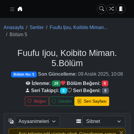
Ana içeriğe geç
Anasayfa
Seriler
Fuufu Ijou, Koibito Miman...
Bölüm 5
Fuufu Ijou, Koibito Miman.
5.Bölüm
Son Güncelleme:
09 Aralık 2025, 10:08
Bölüm No: 5
İzlenme:
Bölüm Beğeni:
29
0
Seri Takipçi:
Seri Beğeni:
0
0
Beğen
İzledim
Seri Sayfası
Eski bölümler telif yüzünde silindi, Güncellemem zaman