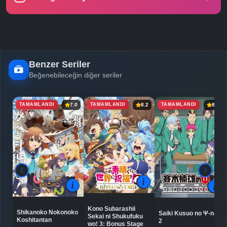
Benzer Seriler
Beğenebileceğin diğer seriler
TAMAMLANDI
TAMAMLANDI
TAMAMLANDI
7.0
8.2
8.4
Kono Subarashii
Shikanoko Nokonoko
Saiki Kusuo no Ψ-nan
Sekai ni Shukufuku
Koshitantan
2
wo! 3: Bonus Stage