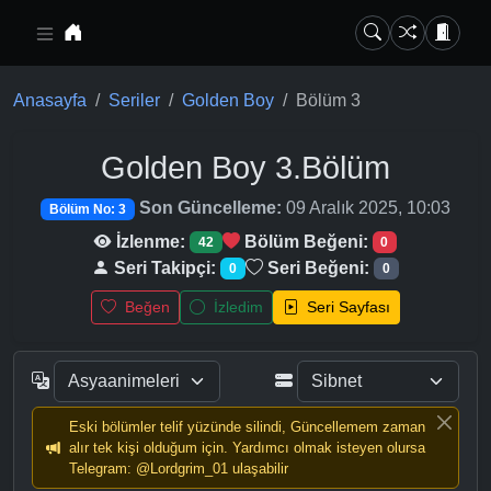
Ana içeriğe geç
Anasayfa
Seriler
Golden Boy
Bölüm 3
Golden Boy
3.Bölüm
Son Güncelleme:
09 Aralık 2025, 10:03
Bölüm No: 3
İzlenme:
Bölüm Beğeni:
42
0
Seri Takipçi:
Seri Beğeni:
0
0
Beğen
İzledim
Seri Sayfası
Eski bölümler telif yüzünde silindi, Güncellemem zaman
alır tek kişi olduğum için. Yardımcı olmak isteyen olursa
Telegram: @Lordgrim_01 ulaşabilir