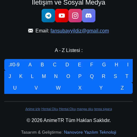
İletişim ve Sosyal Medya
Email:
fansubayyildiz@gmail.com
A - Z Listesi :
.#0-9
A
B
C
D
E
F
G
H
I
J
K
L
M
N
O
P
Q
R
S
T
U
V
W
X
Y
Z
Anime izle
Hentai Oku
Hentai Oku
manga oku
terea sigara
© 2026 AnimeTR Tüm Hakları Saklıdır.
Tasarım & Geliştirme:
Nanovore Yazılım Teknoloji