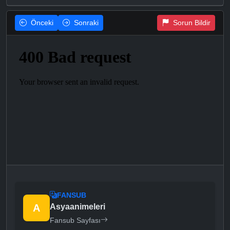
Önceki
Sonraki
Sorun Bildir
FANSUB
A
Asyaanimeleri
Fansub Sayfası