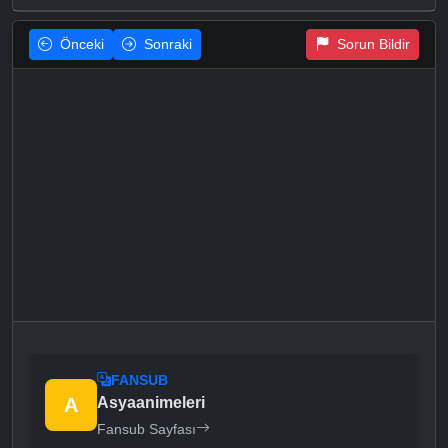
Önceki
Sonraki
Sorun Bildir
FANSUB
A
Asyaanimeleri
Fansub Sayfası