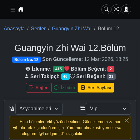
Ana içeriğe geç
Anasayfa
Seriler
Guangyin Zhi Wai
Bölüm 12
Guangyin Zhi Wai
12.Bölüm
Son Güncelleme:
12 Mart 2026, 18:25
Bölüm No: 12
İzlenme:
Bölüm Beğeni:
415
2
Seri Takipçi:
Seri Beğeni:
46
21
Beğen
İzledim
Seri Sayfası
Eski bölümler telif yüzünde silindi, Güncellemem zaman
alır tek kişi olduğum için. Yardımcı olmak isteyen olursa
Telegram: @Lordgrim_01 ulaşabilir