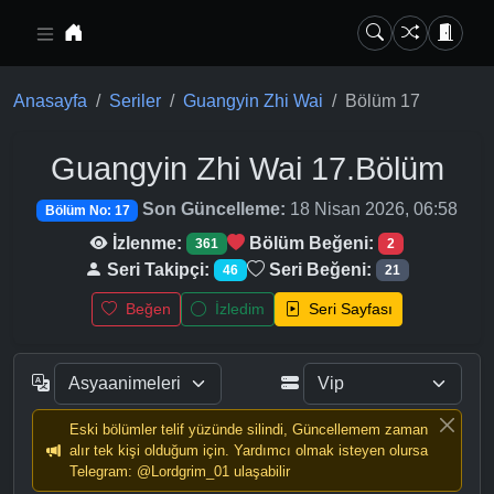
Ana içeriğe geç
Anasayfa
Seriler
Guangyin Zhi Wai
Bölüm 17
Guangyin Zhi Wai
17.Bölüm
Son Güncelleme:
18 Nisan 2026, 06:58
Bölüm No: 17
İzlenme:
Bölüm Beğeni:
361
2
Seri Takipçi:
Seri Beğeni:
46
21
Beğen
İzledim
Seri Sayfası
Eski bölümler telif yüzünde silindi, Güncellemem zaman
alır tek kişi olduğum için. Yardımcı olmak isteyen olursa
Telegram: @Lordgrim_01 ulaşabilir