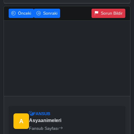
Önceki
Sonraki
Sorun Bildir
FANSUB
A
Asyaanimeleri
Fansub Sayfası