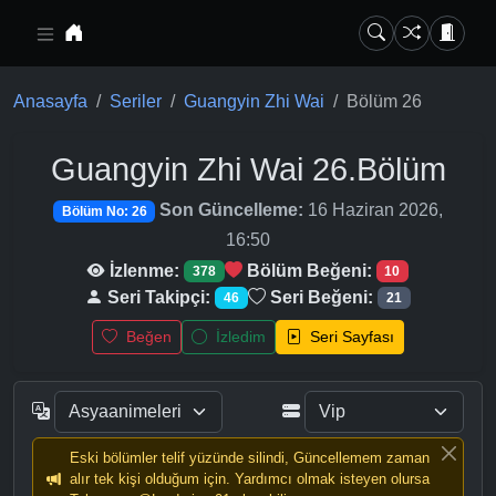
Ana içeriğe geç
Anasayfa
Seriler
Guangyin Zhi Wai
Bölüm 26
Guangyin Zhi Wai
26.Bölüm
Son Güncelleme:
16 Haziran 2026,
Bölüm No: 26
16:50
İzlenme:
Bölüm Beğeni:
378
10
Seri Takipçi:
Seri Beğeni:
46
21
Beğen
İzledim
Seri Sayfası
Eski bölümler telif yüzünde silindi, Güncellemem zaman
alır tek kişi olduğum için. Yardımcı olmak isteyen olursa