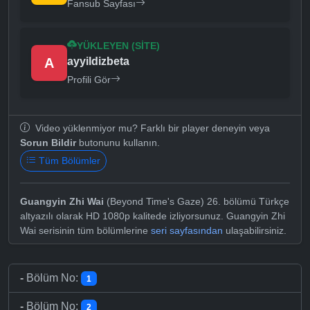
Fansub Sayfası
YÜKLEYEN (SITE)
A
ayyildizbeta
Profili Gör
Video yüklenmiyor mu? Farklı bir player deneyin veya
Sorun Bildir
butonunu kullanın.
Tüm Bölümler
Guangyin Zhi Wai
(Beyond Time's Gaze) 26. bölümü Türkçe
altyazılı olarak HD 1080p kalitede izliyorsunuz. Guangyin Zhi
Wai serisinin tüm bölümlerine
seri sayfasından
ulaşabilirsiniz.
-
Bölüm No:
1
-
Bölüm No:
2