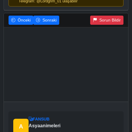
Telegram: @Lordgrim_01 ulaşabilir
Önceki
Sonraki
Sorun Bildir
FANSUB
A
Asyaanimeleri