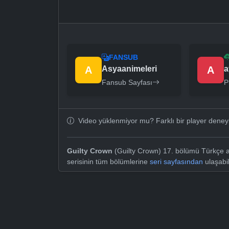
FANSUB
A
Asyaanimeleri
A
a
Fansub Sayfası
P
Video yüklenmiyor mu? Farklı bir player dene
Guilty Crown
(Guilty Crown) 17. bölümü Türkçe al
serisinin tüm bölümlerine
seri sayfasından
ulaşabil