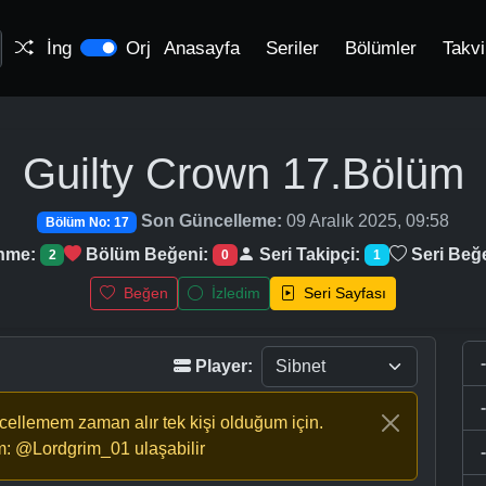
İng
Orj
Anasayfa
Seriler
Bölümler
Takv
Guilty Crown
17.Bölüm
Son Güncelleme:
09 Aralık 2025, 09:58
Bölüm No: 17
enme:
Bölüm Beğeni:
Seri Takipçi:
Seri Beğ
2
0
1
Beğen
İzledim
Seri Sayfası
Player:
ncellemem zaman alır tek kişi olduğum için.
m: @Lordgrim_01 ulaşabilir