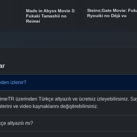
Steins;Gate Movie: Fuk
Made in Abyss Movie 3:
Ryouiki no Déjà vu
Fukaki Tamashii no
Reimei
ar
den izlenir?
eTR üzerinden Türkçe altyazılı ve ücretsiz izleyebilirsiniz. Sa
plerini ve video kaynaklarını değiştirebilirsiniz.
çe altyazılı mı?