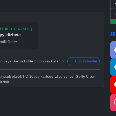
YÜKLEYEN (SITE)
yyildizbeta
rofili Gör
yin veya
Sorun Bildir
butonunu kullanın.
Tüm Bölümler
tyazılı olarak HD 1080p kalitede izliyorsunuz. Guilty Crown
irsiniz.