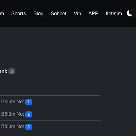
im
Shorts
Blog
Sohbet
Vip
APP
İletişim
eni:
0
-
Bölüm No:
1
-
Bölüm No:
2
-
Bölüm No:
3