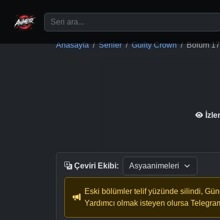
Ana içeriğe geç
Anasayfa
Seriler
Guilty Crown
Bölüm 17
İzl
Çeviri Ekibi:
Eski bölümler telif yüzünde silindi, Gü
Yardımcı olmak isteyen olursa Telegra