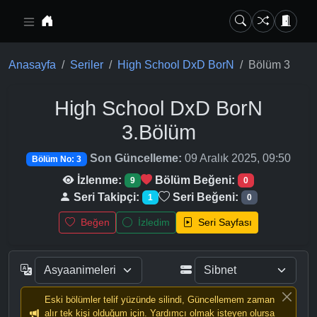
Ana içeriğe geç
Anasayfa
Seriler
High School DxD BorN
Bölüm 3
High School DxD BorN
3.Bölüm
Son Güncelleme:
09 Aralık 2025, 09:50
Bölüm No: 3
İzlenme:
Bölüm Beğeni:
9
0
Seri Takipçi:
Seri Beğeni:
1
0
Beğen
İzledim
Seri Sayfası
Eski bölümler telif yüzünde silindi, Güncellemem zaman
alır tek kişi olduğum için. Yardımcı olmak isteyen olursa