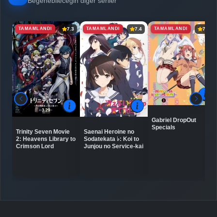
Beğenebileceğin diğer seriler
TAMAMLANDI
TAMAMLANDI
TAMAMLANDI
7.3
7.4
7.6
Gabriel DropOut
Specials
Trinity Seven Movie
Saenai Heroine no
2: Heavens Library to
Sodatekata ♭: Koi to
Crimson Lord
Junjou no Service-kai