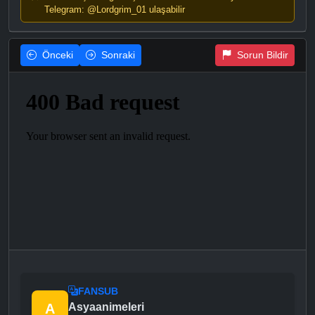
Telegram: @Lordgrim_01 ulaşabilir
Önceki
Sonraki
Sorun Bildir
FANSUB
A
Asyaanimeleri