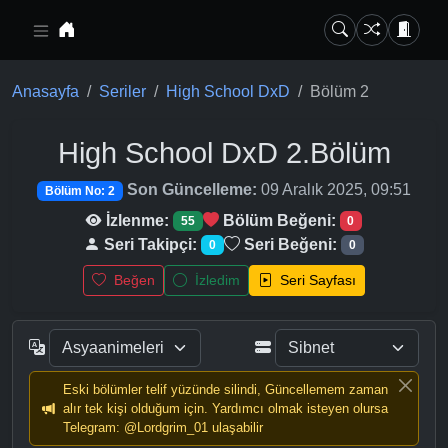
Ana içeriğe geç
Anasayfa
Seriler
High School DxD
Bölüm 2
High School DxD
2.Bölüm
Son Güncelleme:
09 Aralık 2025, 09:51
Bölüm No: 2
İzlenme:
Bölüm Beğeni:
55
0
Seri Takipçi:
Seri Beğeni:
0
0
Beğen
İzledim
Seri Sayfası
Eski bölümler telif yüzünde silindi, Güncellemem zaman
alır tek kişi olduğum için. Yardımcı olmak isteyen olursa
Telegram: @Lordgrim_01 ulaşabilir