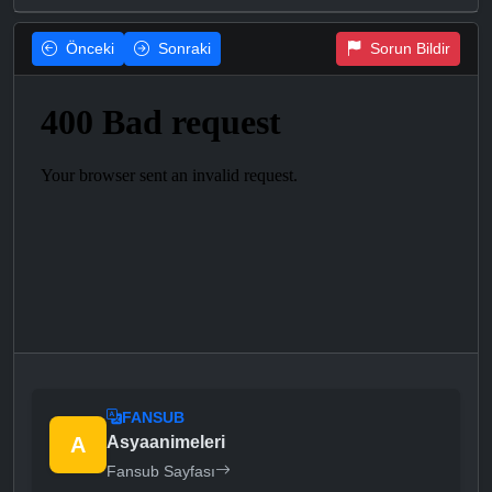
Önceki
Sonraki
Sorun Bildir
FANSUB
A
Asyaanimeleri
Fansub Sayfası