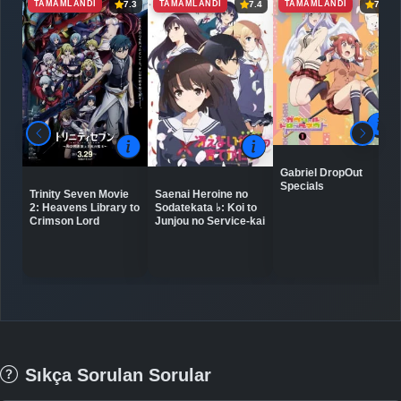
TAMAMLANDI
TAMAMLANDI
TAMAMLANDI
7.3
7.4
7.6
Gabriel DropOut
Specials
Trinity Seven Movie
Saenai Heroine no
2: Heavens Library to
Sodatekata ♭: Koi to
Crimson Lord
Junjou no Service-kai
Sıkça Sorulan Sorular