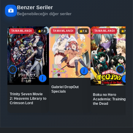
Benzer Seriler
Beğenebileceğin diğer seriler
TAMAMLANDI
TAMAMLANDI
TAMAMLANDI
7.3
7.6
7.2
Gabriel DropOut
Specials
Trinity Seven Movie
Boku no Hero
2: Heavens Library to
Academia: Training of
Crimson Lord
the Dead