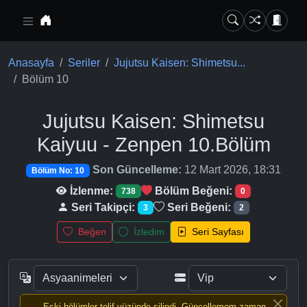
Ana içeriğe geç
Anasayfa
Seriler
Jujutsu Kaisen: Shimetsu...
Bölüm 10
Jujutsu Kaisen: Shimetsu
Kaiyuu - Zenpen
10.Bölüm
Son Güncelleme:
12 Mart 2026, 18:31
Bölüm No: 10
İzlenme:
Bölüm Beğeni:
738
0
Seri Takipçi:
Seri Beğeni:
3
2
Beğen
İzledim
Seri Sayfası
Eski bölümler telif yüzünde silindi, Güncellemem zaman