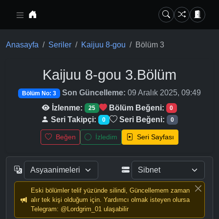
Ana içeriğe geç
Anasayfa
Seriler
Kaijuu 8-gou
Bölüm 3
Kaijuu 8-gou
3.Bölüm
Son Güncelleme:
09 Aralık 2025, 09:49
Bölüm No: 3
İzlenme:
Bölüm Beğeni:
25
0
Seri Takipçi:
Seri Beğeni:
0
0
Beğen
İzledim
Seri Sayfası
Eski bölümler telif yüzünde silindi, Güncellemem zaman
alır tek kişi olduğum için. Yardımcı olmak isteyen olursa
Telegram: @Lordgrim_01 ulaşabilir