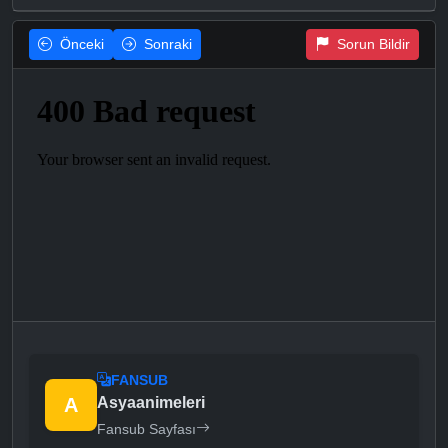
Önceki
Sonraki
Sorun Bildir
FANSUB
A
Asyaanimeleri
Fansub Sayfası