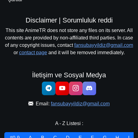
Disclaimer | Sorumluluk reddi
This site AnimeTR does not store any files on its server. All
contents are provided by non-affiliated third parties. In case
of any copyright issues, contact
fansubayyildiz@gmail.com
or
contact page
and it will be removed immediately.
İletişim ve Sosyal Medya
Email:
fansubayyildiz@gmail.com
A - Z Listesi :
.#0-9
A
B
C
D
E
F
G
H
I