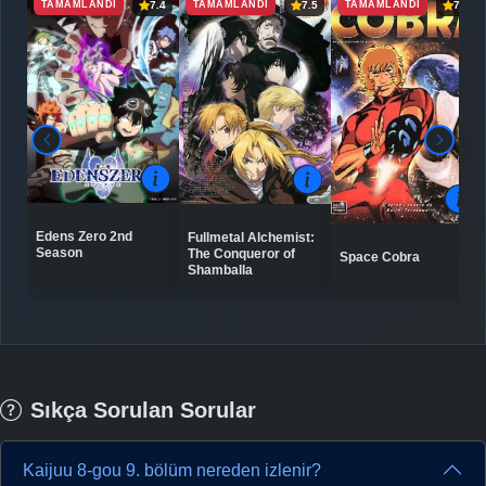
TAMAMLANDI
TAMAMLANDI
TAMAMLANDI
7.4
7.5
7.7
Edens Zero 2nd
Fullmetal Alchemist:
Season
The Conqueror of
Space Cobra
Shamballa
Sıkça Sorulan Sorular
Kaijuu 8-gou 9. bölüm nereden izlenir?