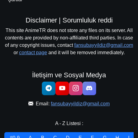
Disclaimer | Sorumluluk reddi
This site AnimeTR does not store any files on its server. All
contents are provided by non-affiliated third parties. In case
of any copyright issues, contact
fansubayyildiz@gmail.com
or
contact page
and it will be removed immediately.
İletişim ve Sosyal Medya
Email:
fansubayyildiz@gmail.com
A - Z Listesi :
.#0-9
A
B
C
D
E
F
G
H
I