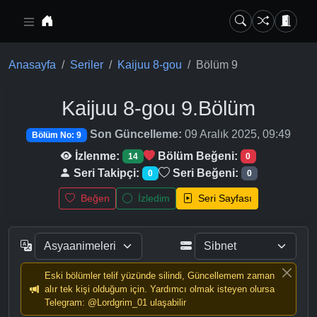
Ana içeriğe geç
Anasayfa
Seriler
Kaijuu 8-gou
Bölüm 9
Kaijuu 8-gou
9.Bölüm
Son Güncelleme:
09 Aralık 2025, 09:49
Bölüm No: 9
İzlenme:
Bölüm Beğeni:
14
0
Seri Takipçi:
Seri Beğeni:
0
0
Beğen
İzledim
Seri Sayfası
Eski bölümler telif yüzünde silindi, Güncellemem zaman
alır tek kişi olduğum için. Yardımcı olmak isteyen olursa
Telegram: @Lordgrim_01 ulaşabilir