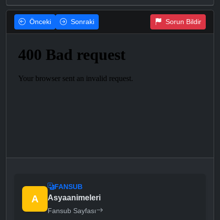
Önceki
Sonraki
Sorun Bildir
FANSUB
A
Asyaanimeleri
Fansub Sayfası