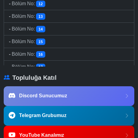
-
Bölüm No:
12
-
Bölüm No:
13
-
Bölüm No:
14
-
Bölüm No:
15
-
Bölüm No:
16
-
Bölüm No:
17
Topluluğa Katıl
-
Bölüm No:
18
-
Bölüm No:
19
Discord Sunucumuz
-
Bölüm No:
20
Telegram Grubumuz
-
Bölüm No:
21
-
Bölüm No:
22
YouTube Kanalımız