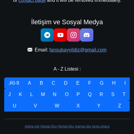
or
contact page
and it will be removed immediately.
İletişim ve Sosyal Medya
Email:
fansubayyildiz@gmail.com
A - Z Listesi :
.#0-9
A
B
C
D
E
F
G
H
I
J
K
L
M
N
O
P
Q
R
S
T
U
V
W
X
Y
Z
Anime izle
Hentai Oku
Hentai Oku
manga oku
terea sigara