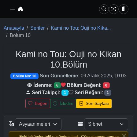
Ana içeriğe geç
Anasayfa
Seriler
Kami no Tou: Ouji no Kika...
Bölüm 10
Kami no Tou: Ouji no Kikan
10.Bölüm
Son Güncelleme:
09 Aralık 2025, 10:03
Bölüm No: 10
İzlenme:
Bölüm Beğeni:
6
0
Seri Takipçi:
Seri Beğeni:
1
1
Beğen
İzledim
Seri Sayfası
Eski bölümler telif yüzünde silindi, Güncellemem zaman