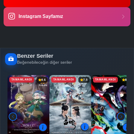
-
Bölüm No:
23
Instagram Sayfamız
-
Bölüm No:
24
-
Bölüm No:
25
-
Bölüm No:
26
Benzer Seriler
Beğenebileceğin diğer seriler
TAMAMLANDI
TAMAMLANDI
TAMAMLANDI
8.6
7.5
8.0