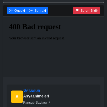
Önceki
Sonraki
Sorun Bildir
FANSUB
A
Asyaanimeleri
Fansub Sayfası