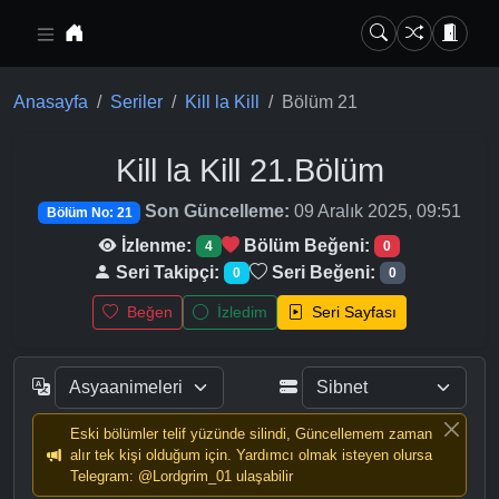
Ana içeriğe geç
Anasayfa
Seriler
Kill la Kill
Bölüm 21
Kill la Kill
21.Bölüm
Son Güncelleme:
09 Aralık 2025, 09:51
Bölüm No: 21
İzlenme:
Bölüm Beğeni:
4
0
Seri Takipçi:
Seri Beğeni:
0
0
Beğen
İzledim
Seri Sayfası
Eski bölümler telif yüzünde silindi, Güncellemem zaman
alır tek kişi olduğum için. Yardımcı olmak isteyen olursa
Telegram: @Lordgrim_01 ulaşabilir