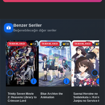
-
Bölüm No:
24
Benzer Seriler
Beğenebileceğin diğer seriler
TAMAMLANDI
TAMAMLANDI
TAMAMLANDI
7.3
7.0
7.4
Trinity Seven Movie
Blue Archive the
Saenai Heroine no
2: Heavens Library to
Animation
Sodatekata ♭: Koi to
Crimson Lord
Junjou no Service-kai