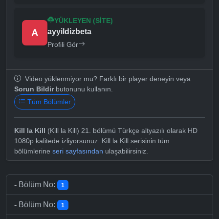
YÜKLEYEN (SITE)
A
ayyildizbeta
Profili Gör
Video yüklenmiyor mu? Farklı bir player deneyin veya
Sorun Bildir
butonunu kullanın.
Tüm Bölümler
Kill la Kill
(Kill la Kill) 21. bölümü Türkçe altyazılı olarak HD
1080p kalitede izliyorsunuz. Kill la Kill serisinin tüm
bölümlerine
seri sayfasından
ulaşabilirsiniz.
-
Bölüm No:
1
-
Bölüm No:
1