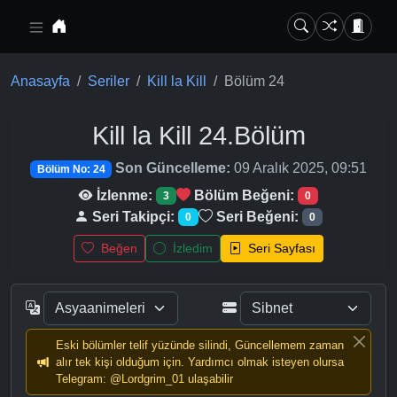
Ana içeriğe geç
Anasayfa
Seriler
Kill la Kill
Bölüm 24
Kill la Kill
24.Bölüm
Son Güncelleme:
09 Aralık 2025, 09:51
Bölüm No: 24
İzlenme:
Bölüm Beğeni:
3
0
Seri Takipçi:
Seri Beğeni:
0
0
Beğen
İzledim
Seri Sayfası
Eski bölümler telif yüzünde silindi, Güncellemem zaman
alır tek kişi olduğum için. Yardımcı olmak isteyen olursa
Telegram: @Lordgrim_01 ulaşabilir