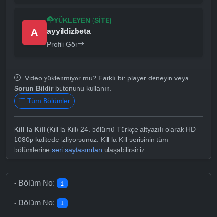
YÜKLEYEN (SITE)
A
ayyildizbeta
Profili Gör
Video yüklenmiyor mu? Farklı bir player deneyin veya
Sorun Bildir
butonunu kullanın.
Tüm Bölümler
Kill la Kill
(Kill la Kill) 24. bölümü Türkçe altyazılı olarak HD
1080p kalitede izliyorsunuz. Kill la Kill serisinin tüm
bölümlerine
seri sayfasından
ulaşabilirsiniz.
-
Bölüm No:
1
-
Bölüm No:
1