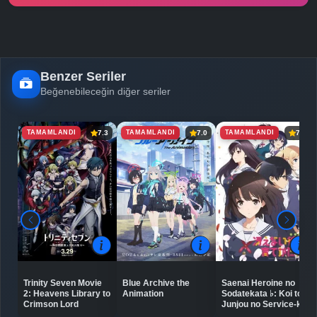
-
Bölüm No:
24
Benzer Seriler
Beğenebileceğin diğer seriler
TAMAMLANDI
TAMAMLANDI
TAMAMLANDI
7.3
7.0
7.4
Trinity Seven Movie
Blue Archive the
Saenai Heroine no
2: Heavens Library to
Animation
Sodatekata ♭: Koi to
Crimson Lord
Junjou no Service-kai