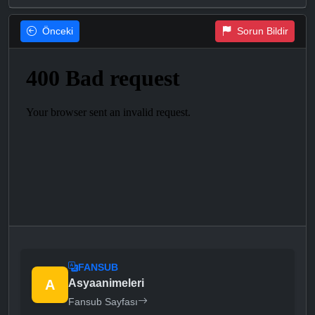
Önceki
Sorun Bildir
FANSUB
A
Asyaanimeleri
Fansub Sayfası