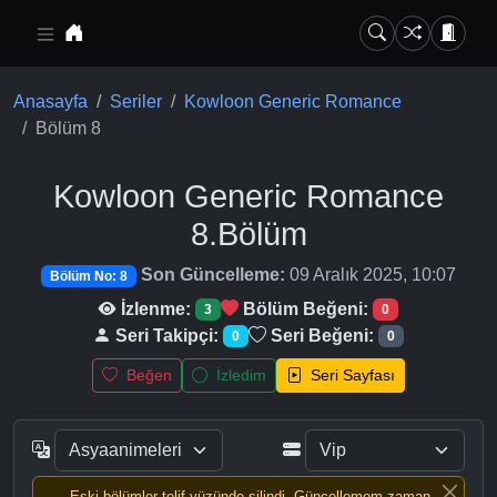
Ana içeriğe geç
Anasayfa
Seriler
Kowloon Generic Romance
Bölüm 8
Kowloon Generic Romance
8.Bölüm
Son Güncelleme:
09 Aralık 2025, 10:07
Bölüm No: 8
İzlenme:
Bölüm Beğeni:
3
0
Seri Takipçi:
Seri Beğeni:
0
0
Beğen
İzledim
Seri Sayfası
Eski bölümler telif yüzünde silindi, Güncellemem zaman