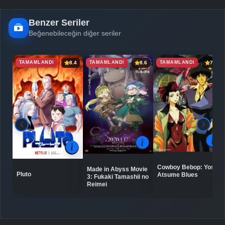
Benzer Seriler
Beğenebileceğin diğer seriler
TAMAMLANDI
TAMAMLANDI
TAMAMLANDI
8.4
8.6
7.4
Cowboy Bebop: Yose
Made in Abyss Movie
Pluto
Atsume Blues
3: Fukaki Tamashii no
Reimei