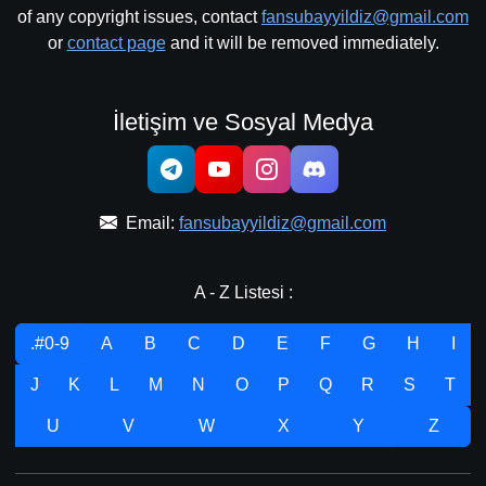
of any copyright issues, contact
fansubayyildiz@gmail.com
or
contact page
and it will be removed immediately.
İletişim ve Sosyal Medya
Email:
fansubayyildiz@gmail.com
A - Z Listesi :
.#0-9
A
B
C
D
E
F
G
H
I
J
K
L
M
N
O
P
Q
R
S
T
U
V
W
X
Y
Z