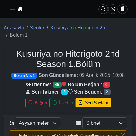
Ana içeriğe geç
Anasayfa
Seriler
Kusuriya no Hitorigoto 2n...
Bölüm 1
Kusuriya no Hitorigoto 2nd
Season
1.Bölüm
Son Güncelleme:
09 Aralık 2025, 10:08
Bölüm No: 1
İzlenme:
Bölüm Beğeni:
45
0
Seri Takipçi:
Seri Beğeni:
3
2
Beğen
İzledim
Seri Sayfası
Eski bölümler telif yüzünde silindi, Güncellemem zaman