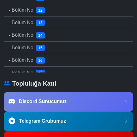
-
Bölüm No:
12
-
Bölüm No:
13
-
Bölüm No:
14
-
Bölüm No:
15
-
Bölüm No:
16
-
Bölüm No:
17
Topluluğa Katıl
-
Bölüm No:
18
-
Bölüm No:
19
Discord Sunucumuz
-
Bölüm No:
20
Telegram Grubumuz
-
Bölüm No:
21
-
Bölüm No:
22