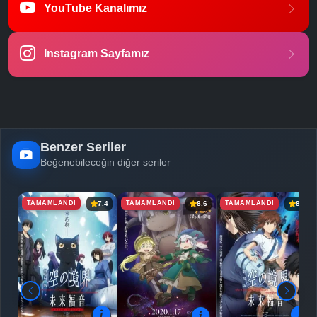
YouTube Kanalımız
-
Bölüm No:
23
Instagram Sayfamız
-
Bölüm No:
24
Benzer Seriler
Beğenebileceğin diğer seriler
TAMAMLANDI
TAMAMLANDI
TAMAMLANDI
7.4
8.6
8.0