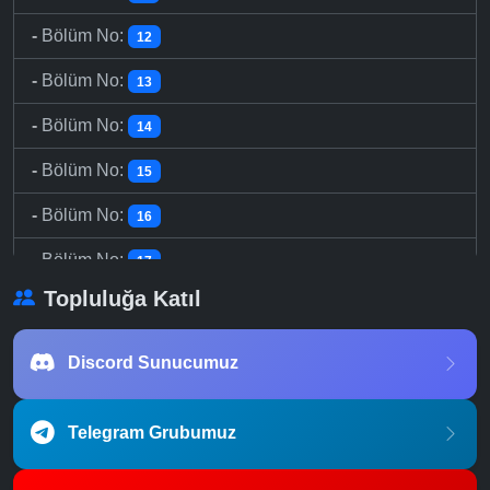
-
Bölüm No:
12
-
Bölüm No:
13
-
Bölüm No:
14
-
Bölüm No:
15
-
Bölüm No:
16
-
Bölüm No:
17
Topluluğa Katıl
-
Bölüm No:
18
-
Bölüm No:
19
Discord Sunucumuz
-
Bölüm No:
20
Telegram Grubumuz
-
Bölüm No:
21
-
Bölüm No:
22