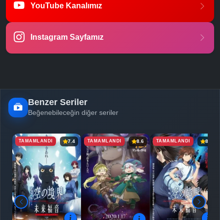
YouTube Kanalımız
-
Bölüm No:
23
Instagram Sayfamız
-
Bölüm No:
24
Benzer Seriler
Beğenebileceğin diğer seriler
TAMAMLANDI
TAMAMLANDI
TAMAMLANDI
7.4
8.6
8.0