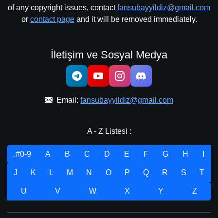
of any copyright issues, contact
fansubayyildiz@gmail.com
or
contact page
and it will be removed immediately.
İletişim ve Sosyal Medya
Email:
fansubayyildiz@gmail.com
A - Z Listesi :
.#0-9
A
B
C
D
E
F
G
H
I
J
K
L
M
N
O
P
Q
R
S
T
U
V
W
X
Y
Z