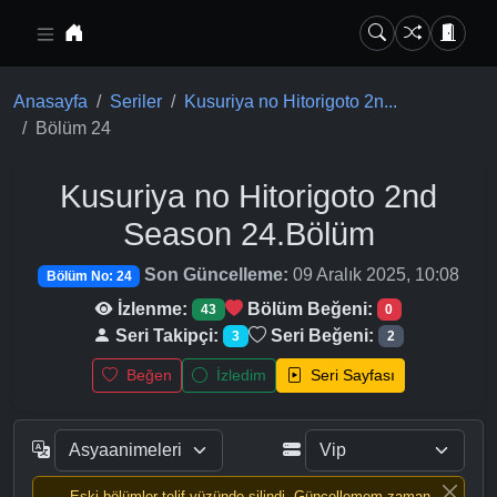
Ana içeriğe geç
Anasayfa
Seriler
Kusuriya no Hitorigoto 2n...
Bölüm 24
Kusuriya no Hitorigoto 2nd
Season
24.Bölüm
Son Güncelleme:
09 Aralık 2025, 10:08
Bölüm No: 24
İzlenme:
Bölüm Beğeni:
43
0
Seri Takipçi:
Seri Beğeni:
3
2
Beğen
İzledim
Seri Sayfası
Eski bölümler telif yüzünde silindi, Güncellemem zaman