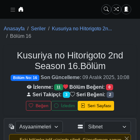
Ana içeriğe geç
Anasayfa
Seriler
Kusuriya no Hitorigoto 2n...
Bölüm 16
Kusuriya no Hitorigoto 2nd
Season
16.Bölüm
Son Güncelleme:
09 Aralık 2025, 10:08
Bölüm No: 16
İzlenme:
Bölüm Beğeni:
11
0
Seri Takipçi:
Seri Beğeni:
3
2
Beğen
İzledim
Seri Sayfası
Eski bölümler telif yüzünde silindi, Güncellemem zaman