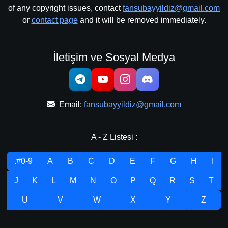
of any copyright issues, contact
fansubayyildiz@gmail.com
or
contact page
and it will be removed immediately.
İletişim ve Sosyal Medya
Email:
fansubayyildiz@gmail.com
A - Z Listesi :
.#0-9
A
B
C
D
E
F
G
H
I
J
K
L
M
N
O
P
Q
R
S
T
U
V
W
X
Y
Z