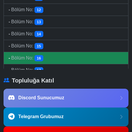
-
Bölüm No:
12
-
Bölüm No:
13
-
Bölüm No:
14
-
Bölüm No:
15
-
Bölüm No:
16
-
Bölüm No:
17
Topluluğa Katıl
-
Bölüm No:
18
-
Bölüm No:
19
Discord Sunucumuz
-
Bölüm No:
20
Telegram Grubumuz
-
Bölüm No:
21
-
Bölüm No:
22