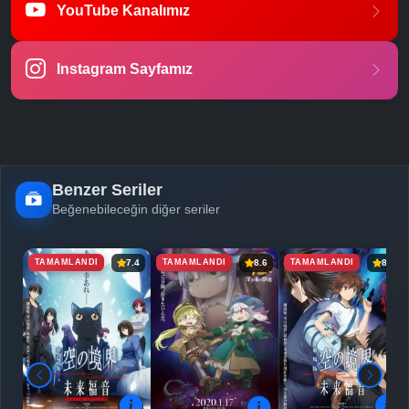
YouTube Kanalımız
-
Bölüm No:
23
Instagram Sayfamız
-
Bölüm No:
24
Benzer Seriler
Beğenebileceğin diğer seriler
TAMAMLANDI
TAMAMLANDI
TAMAMLANDI
7.4
8.6
8.0