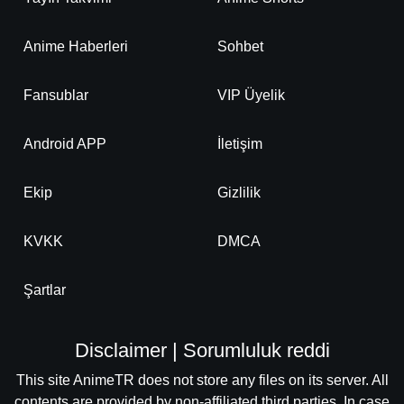
Anime Haberleri
Sohbet
Fansublar
VIP Üyelik
Android APP
İletişim
Ekip
Gizlilik
KVKK
DMCA
Şartlar
Disclaimer | Sorumluluk reddi
This site AnimeTR does not store any files on its server. All
contents are provided by non-affiliated third parties. In case