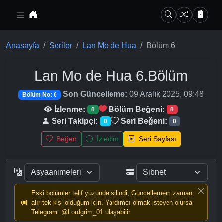
Ana içeriğe geç
Anasayfa
Seriler
Lan Mo de Hua
Bölüm 6
Lan Mo de Hua
6.Bölüm
Son Güncelleme:
09 Aralık 2025, 09:48
Bölüm No: 6
İzlenme:
Bölüm Beğeni:
0
0
Seri Takipçi:
Seri Beğeni:
0
0
Beğen
İzledim
Seri Sayfası
Eski bölümler telif yüzünde silindi, Güncellemem zaman
alır tek kişi olduğum için. Yardımcı olmak isteyen olursa
Telegram: @Lordgrim_01 ulaşabilir