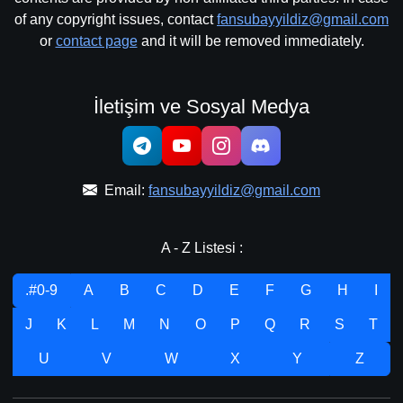
of any copyright issues, contact
fansubayyildiz@gmail.com
or
contact page
and it will be removed immediately.
İletişim ve Sosyal Medya
Email:
fansubayyildiz@gmail.com
A - Z Listesi :
.#0-9
A
B
C
D
E
F
G
H
I
J
K
L
M
N
O
P
Q
R
S
T
U
V
W
X
Y
Z