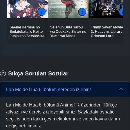
Saenai Heroine no
Seishun Buta Yarou
Trinity Seven Movie
Sodatekata ♭: Koi to
wa Odekake Sister no
2: Heavens Library to
Junjou no Service-kai
Yume wo Minai
Crimson Lord
Sıkça Sorulan Sorular
Lan Mo de Hua 6. bölüm nereden izlenir?
Lan Mo de Hua 6. bölümü AnimeTR üzerinden Türkçe
altyazılı ve ücretsiz izleyebilirsiniz. Sayfadaki oynatıcı
seçicisinden farklı çeviri ekiplerini ve video kaynaklarını
değiştirebilirsiniz.