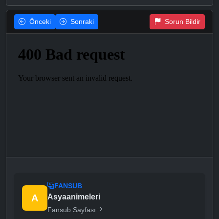
Önceki
Sonraki
Sorun Bildir
FANSUB
A
Asyaanimeleri
Fansub Sayfası