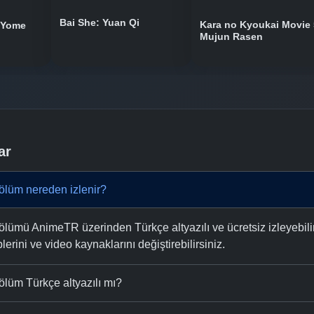
Bai She: Yuan Qi
Kara no Kyoukai Movie 
 Yome
Mujun Rasen
ar
lüm nereden izlenir?
ümü AnimeTR üzerinden Türkçe altyazılı ve ücretsiz izleyebilir
plerini ve video kaynaklarını değiştirebilirsiniz.
lüm Türkçe altyazılı mı?