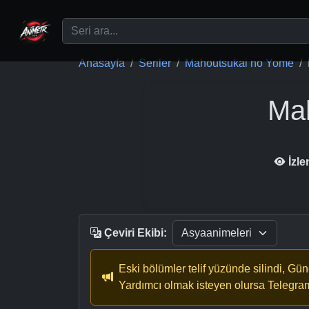
Ana içeriğe geç
Anasayfa
Seriler
Mahoutsukai no Yome
Ma
İzl
Çeviri Ekibi:
Eski bölümler telif yüzünde silindi, Gü
Yardımcı olmak isteyen olursa Telegra