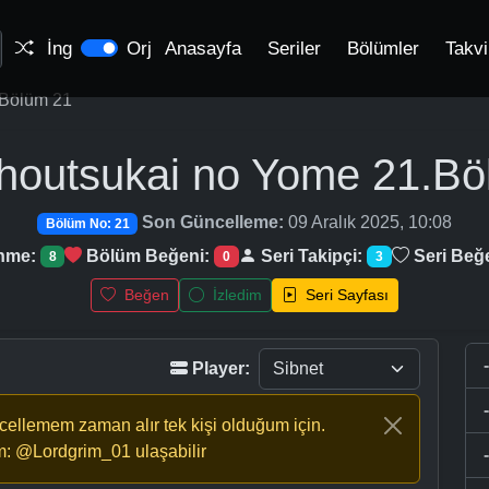
İng
Orj
Anasayfa
Seriler
Bölümler
Takv
Bölüm 21
houtsukai no Yome
21.Bö
Son Güncelleme:
09 Aralık 2025, 10:08
Bölüm No: 21
enme:
Bölüm Beğeni:
Seri Takipçi:
Seri Beğ
8
0
3
Beğen
İzledim
Seri Sayfası
Player:
ncellemem zaman alır tek kişi olduğum için.
m: @Lordgrim_01 ulaşabilir