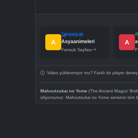
FANSUB
A
Asyaanimeleri
A
a
Fansub Sayfası
P
Video yüklenmiyor mu? Farklı bir player dene
Mahoutsukai no Yome
(The Ancient Magus' Bride
izliyorsunuz. Mahoutsukai no Yome serisinin tüm 