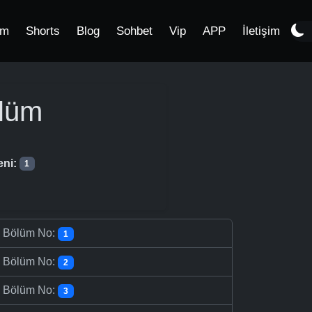
im
Shorts
Blog
Sohbet
Vip
APP
İletişim
lüm
eni:
1
-
Bölüm No:
1
-
Bölüm No:
2
-
Bölüm No:
3